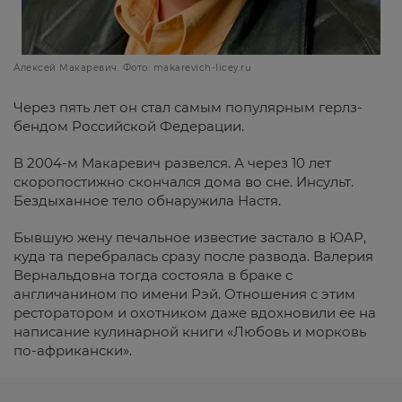
Алексей Макаревич. Фото: makarevich-licey.ru
Через пять лет он стал самым популярным герлз-
бендом Российской Федерации.
В 2004-м Макаревич развелся. А через 10 лет
скоропостижно скончался дома во сне. Инсульт.
Бездыханное тело обнаружила Настя.
Бывшую жену печальное известие застало в ЮАР,
куда та перебралась сразу после развода. Валерия
Вернальдовна тогда состояла в браке с
англичанином по имени Рэй. Отношения с этим
ресторатором и охотником даже вдохновили ее на
написание кулинарной книги «Любовь и морковь
по-африкански».