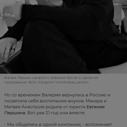
Матвей Першин съехался с любимой Настей и сделал ей
предложение. Фото: Instagram*.com/matvey_pershin
Но со временем Валерия вернулась в Россию и
посвятила себя воспитанию внуков. Макара и
Матвея Анастасия родила от юриста
Евгения
Першина
. Вот уже 21 год они вместе.
- Мы общались в одной компании, - вспоминает