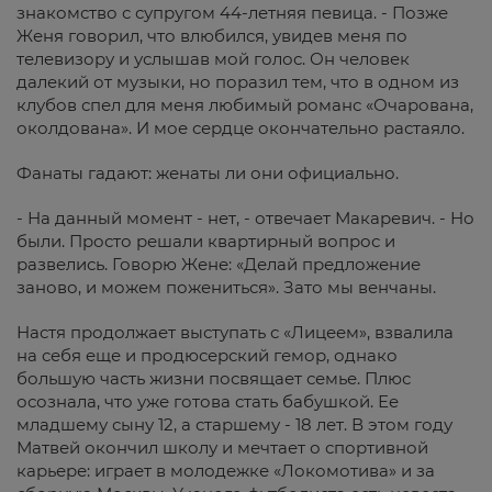
знакомство с супругом 44-летняя певица. - Позже
Женя говорил, что влюбился, увидев меня по
телевизору и услышав мой голос. Он человек
далекий от музыки, но поразил тем, что в одном из
клубов спел для меня любимый романс «Очарована,
околдована». И мое сердце окончательно растаяло.
Фанаты гадают: женаты ли они официально.
- На данный момент - нет, - отвечает Макаревич. - Но
были. Просто решали квартирный вопрос и
развелись. Говорю Жене: «Делай предложение
заново, и можем пожениться». Зато мы венчаны.
Настя продолжает выступать с «Лицеем», взвалила
на себя еще и продюсерский гемор, однако
большую часть жизни посвящает семье. Плюс
осознала, что уже готова стать бабушкой. Ее
младшему сыну 12, а старшему - 18 лет. В этом году
Матвей окончил школу и мечтает о спортивной
карьере: играет в молодежке «Локомотива» и за