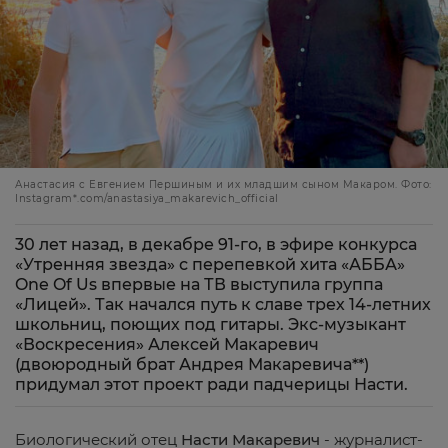
Анастасия с Евгением Першиным и их младшим сыном Макаром. Фото:
Instagram*.com/anastasiya_makarevich_official
30 лет назад, в декабре 91-го, в эфире конкурса
«Утренняя звезда» с перепевкой хита «АББА»
One Of Us впервые на ТВ выступила группа
«Лицей». Так начался путь к славе трех 14-летних
школьниц, поющих под гитары. Экс-музыкант
«Воскресения» Алексей Макаревич
(двоюродный брат Андрея Макаревича**)
придумал этот проект ради падчерицы Насти.
Биологический отец
Насти Макаревич
- журналист-