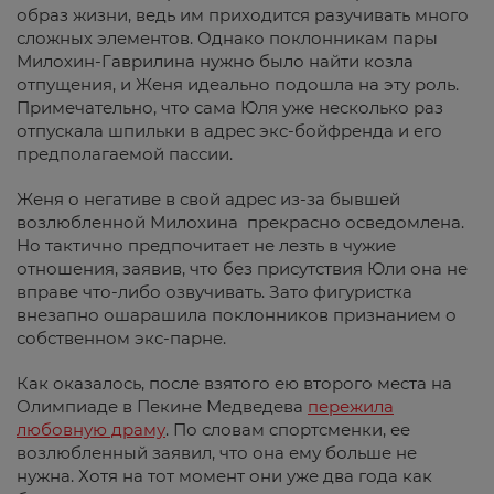
образ жизни, ведь им приходится разучивать много
сложных элементов. Однако поклонникам пары
Милохин-Гаврилина нужно было найти козла
отпущения, и Женя идеально подошла на эту роль.
Примечательно, что сама Юля уже несколько раз
отпускала шпильки в адрес экс-бойфренда и его
предполагаемой пассии.
Женя о негативе в свой адрес из-за бывшей
возлюбленной Милохина прекрасно осведомлена.
Но тактично предпочитает не лезть в чужие
отношения, заявив, что без присутствия Юли она не
вправе что-либо озвучивать. Зато фигуристка
внезапно ошарашила поклонников признанием о
собственном экс-парне.
Как оказалось, после взятого ею второго места на
Олимпиаде в Пекине Медведева
пережила
любовную драму
. По словам спортсменки, ее
возлюбленный заявил, что она ему больше не
нужна. Хотя на тот момент они уже два года как