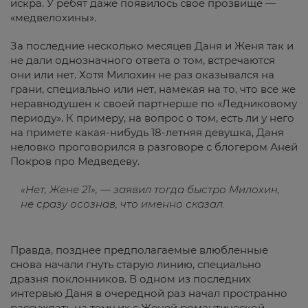
искра. У ребят даже появилось свое прозвище —
«медвелохины».
За последние несколько месяцев Даня и Женя так и
не дали однозначного ответа о том, встречаются
они или нет. Хотя Милохин не раз оказывался на
грани, специально или нет, намекая на то, что все же
неравнодушен к своей партнерше по «Ледниковому
периоду». К примеру, на вопрос о том, есть ли у него
на примете какая-нибудь 18-летняя девушка, Даня
неловко проговорился в разговоре с блогером Аней
Покров про Медведеву.
«Нет, Жене 21», — заявил тогда быстро Милохин,
не сразу осознав, что именно сказал.
Правда, позднее предполагаемые влюбленные
снова начали гнуть старую линию, специально
дразня поклонников. В одном из последних
интервью Даня в очередной раз начал пространно
рассуждать на тему их с Женей романтической