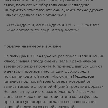
связи, пока его не оборвала сама Медведева.
Фигуристка отметила, что они с Даней точно дружат.
Однако сделала это с оговоркой.
«Но мы друзья, да 100% друзья. Но…», — Женя так
и не договорила, закрыв тему шуткой.
Поцелуи на камеру и в жизни
На льду Даня и Женя уже не раз показывали высший
класс, срывая аплодисменты зала и даже членов
звездного жюри проекта. К примеру, выпуск шоу от
6 декабря произвел настоящий фурор среди
поклонников этой пары. Милохин и Медведева
катались под новый трек блогера, который он
записал вместе с группой «Мумий Тролль» в образах
Человека-паука и его возлюбленной. И в самом
финале номера они повторили эпизод из фильма
про этого супергероя, когда он свесившись вниз
головой целуется со своей девушкой.