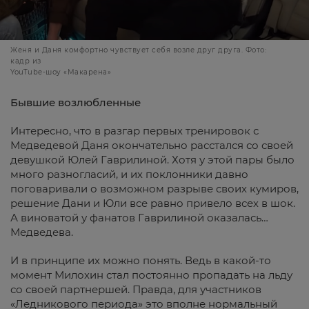
Женя и Даня комфортно чувствует себя возле друг друга. Фото:
кадр из
YouTube-шоу «Макарена»
Бывшие возлюбленные
Интересно, что в разгар первых тренировок с
Медведевой Даня окончательно расстался со своей
девушкой Юлей Гаврилиной. Хотя у этой пары было
много разногласий, и их поклонники давно
поговаривали о возможном разрыве своих кумиров,
решение Дани и Юли все равно привело всех в шок.
А виноватой у фанатов Гаврилиной оказалась…
Медведева.
И в принципе их можно понять. Ведь в какой-то
момент Милохин стал постоянно пропадать на льду
со своей партнершей. Правда, для участников
«Ледникового периода» это вполне нормальный