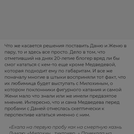
Что же касается решения поставить Даню и Женю в
пару, то и здесь все просто. Дело в том, что
отметивший на днях 20-летие блогер вряд ли бы
смог кататься с кем-то еще кроме Медведевой,
которая подходит ему по габаритам. И все же
поначалу многие в штыки восприняли тот факт, что
их любимица будет выступать с Милохиным, о
котором поклонники фигурного катания и самой
Жени мало что знали или же имели предвзятое
мнение. Интересно, что и сама Медведева перед
пробами с Даней отнеслась скептически к
перспективе кататься именно с ним.
«Ехала на первую пробу как на смертную казнь.
Думаю: «Милохин… тиктокер…» Приехала на