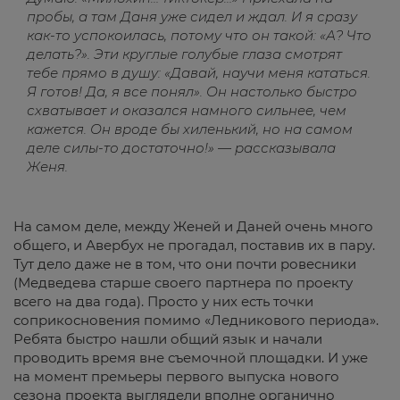
пробы, а там Даня уже сидел и ждал. И я сразу
как-то успокоилась, потому что он такой: «А? Что
делать?». Эти круглые голубые глаза смотрят
тебе прямо в душу: «Давай, научи меня кататься.
Я готов! Да, я все понял». Он настолько быстро
схватывает и оказался намного сильнее, чем
кажется. Он вроде бы хиленький, но на самом
деле силы-то достаточно!» — рассказывала
Женя.
На самом деле, между Женей и Даней очень много
общего, и Авербух не прогадал, поставив их в пару.
Тут дело даже не в том, что они почти ровесники
(Медведева старше своего партнера по проекту
всего на два года). Просто у них есть точки
соприкосновения помимо «Ледникового периода».
Ребята быстро нашли общий язык и начали
проводить время вне съемочной площадки. И уже
на момент премьеры первого выпуска нового
сезона проекта выглядели вполне органично