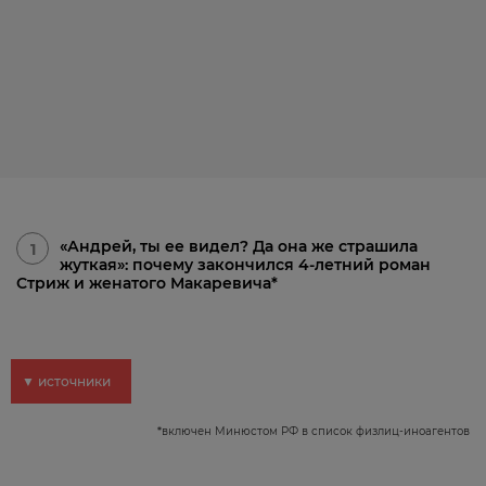
«Андрей, ты ее видел? Да она же страшила
1
жуткая»: почему закончился 4-летний роман
Стриж и женатого Макаревича*
▼ источники
*
включен Минюстом РФ в список физлиц-иноагентов