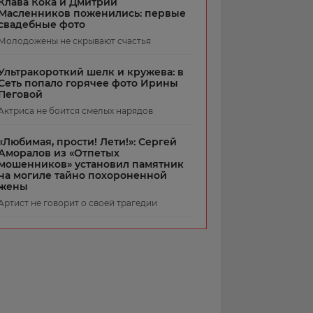
Клава Кока и Дмитрий
Масленников поженились: первые
свадебные фото
Молодожены не скрывают счастья
Ультракороткий шелк и кружева: в
Сеть попало горячее фото Ирины
Пеговой
Актриса не боится смелых нарядов
«Любимая, прости! Лети!»: Сергей
Аморалов из «Отпетых
мошенников» установил памятник
на могиле тайно похороненной
жены
Артист не говорит о своей трагедии