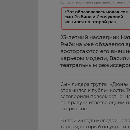
Супруги воспитали красивого и талантл
«Вот образовалась новая семь
сын Рыбина и Сенчуковой
женился во второй раз
23-летний наследник На
Рыбина уже обзавелся а
восторгаются его внешн
карьеры модели, Васили
театральным режиссеро
Сын лидера группы «Дюна» 
стремился к публичности. Т
заговорили повсеместно. 
по праву считается одним 
отпрысков.
В свои 23 года молодой чел
торсом, который он украсил