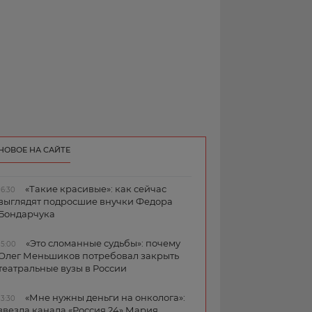
НОВОЕ НА САЙТЕ
«Такие красивые»: как сейчас
16:30
выглядят подросшие внучки Федора
Бондарчука
«Это сломанные судьбы»: почему
15:00
Олег Меньшиков потребовал закрыть
театральные вузы в России
«Мне нужны деньги на онколога»:
13:30
звезда канала «Россия 24» Мария