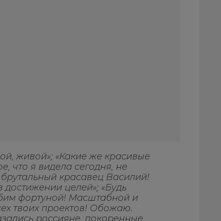
ной, живой»; «Какие же красивые
е, что я видела сегодня, не
й брутальный красавец Василий!
в достижении целей»; «Будь
бим фортуной! Масштабной и
ех твоих проектов! Обожаю.
азались россияне, покоренные