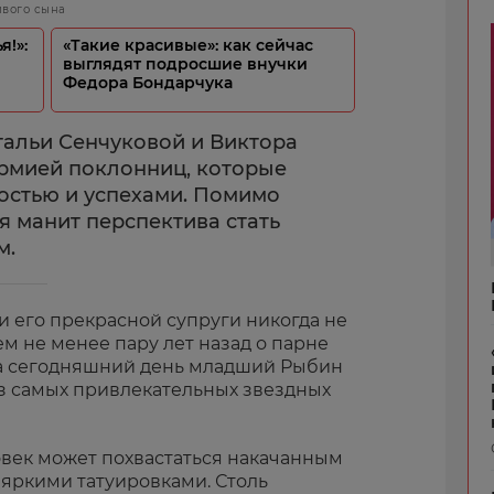
ивого сына
я!»:
«Такие красивые»: как сейчас
выглядят подросшие внучки
Федора Бондарчука
тальи Сенчуковой и Виктора
рмией поклонниц, которые
остью и успехами. Помимо
я манит перспектива стать
м.
и его прекрасной супруги никогда не
ем не менее пару лет назад о парне
На сегодняшний день младший Рыбин
из самых привлекательных звездных
овек может похвастаться накачанным
 яркими татуировками. Столь