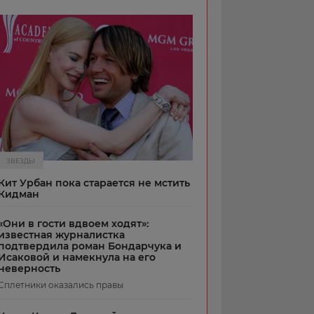
ЗВЕЗДЫ
Кит Урбан пока старается не мстить
Кидман
«Они в гости вдвоем ходят»:
известная журналистка
подтвердила роман Бондарчука и
Исаковой и намекнула на его
неверность
Сплетники оказались правы