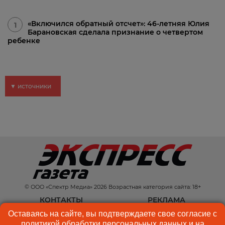
«Включился обратный отсчет»: 46-летняя Юлия
1
Барановская сделала признание о четвертом
ребенке
▼ источники
© ООО «Спектр Медиа» 2026 Возрастная категория сайта: 18+
КОНТАКТЫ
РЕКЛАМА
Оставаясь на сайте, вы подтверждаете свое согласие с
КУКИ-ФАЙЛЫ
ПОЛЬЗОВАТЕЛЬСКОЕ
политикой обработки персональных данных
и на