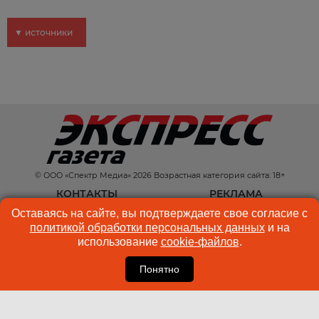
▼ источники
© ООО «Спектр Медиа» 2026 Возрастная категория сайта: 18+
КОНТАКТЫ
РЕКЛАМА
Оставаясь на сайте, вы подтверждаете свое согласие с
КУКИ-ФАЙЛЫ
ПОЛЬЗОВАТЕЛЬСКОЕ
политикой обработки персональных данных
и на
СОГЛАШЕНИЕ
использование
cookie-файлов
.
Понятно