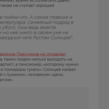
мнению, время исполнителя давно
 также не считает хорошей
е пойми что. А самое главное и
 репертуара. Семейный подряд в
 убого. Они ведь вместе
и на нее никто в своем уме не
 звездной чете Рустам Солнцев*.
Владимир Пресняков не оправдал
, таким людям нельзя выходить на
е артист, а пенсионер, «которому нужно
 и помидоры тукать». Солнцев назвал
 с пузиком», человеком «дачи,
дочки».