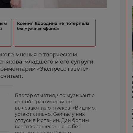
мым
Ксения Бородина не потерпела
я
бы мужа-альфонса
окого мнения о творческом
някова-младшего и его супруги
комментарии «Экспресс газете»
считает.
Блогер отметил, что музыкант с
женой практически не
вылезают из отпусков. «Видимо,
устают сильно. Сейчас у них
отпуск в Испании. Дай бог им
всего хорошего», - сне без
иронии заявил Рустам