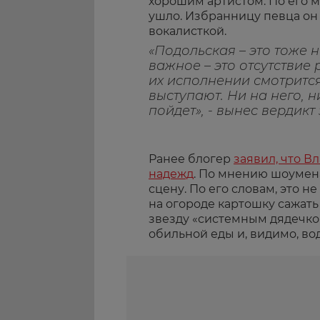
хорошим артистом. По его 
ушло. Избранницу певца он
вокалисткой.
«Подольская – это тоже н
важное – это отсутствие
их исполнении смотрится
выступают. Ни на него, н
пойдет», - вынес вердикт
Ранее блогер
заявил, что 
надежд
. По мнению шоумена
сцену. По его словам, это н
на огороде картошку сажать
звезду «системным дядечкой
обильной еды и, видимо, во