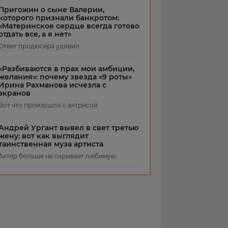
Пригожин о сыне Валерии,
которого признали банкротом:
«Материнское сердце всегда готово
отдать все, а я нет»
Ответ продюсера удивил
«Разбиваются в прах мои амбиции,
желания»: почему звезда «9 роты»
Ирина Рахманова исчезла с
экранов
Вот что произошло с актрисой
Андрей Ургант вывел в свет третью
жену: вот как выглядит
таинственная муза артиста
Актер больше не скрывает любимую