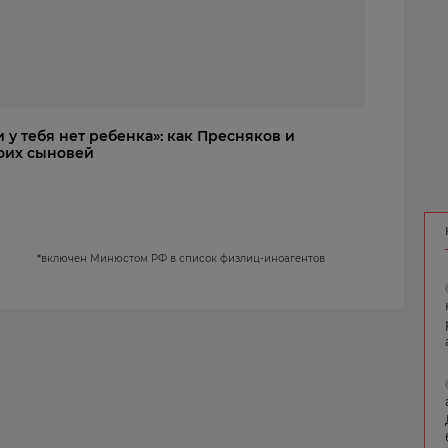
и у тебя нет ребенка»: как Пресняков и
оих сыновей
*
включен Минюстом РФ в список физлиц-иноагентов