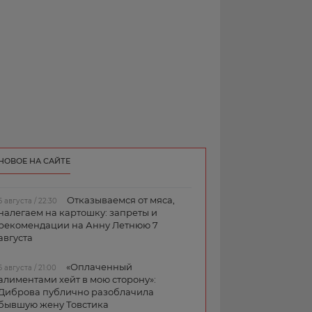
НОВОЕ НА САЙТЕ
Отказываемся от мяса,
6 августа / 22:30
налегаем на картошку: запреты и
рекомендации на Анну Летнюю 7
августа
«Оплаченный
6 августа / 21:00
алиментами хейт в мою сторону»:
Диброва публично разоблачила
бывшую жену Товстика