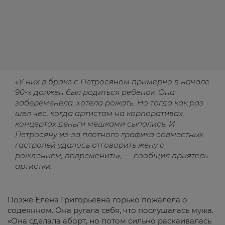
«У них в браке с Петросяном примерно в начале
90-х должен был родиться ребенок. Она
забеременела, хотела рожать. Но тогда как раз
шел чес, когда артистам на корпоративах,
концертах деньги мешками сыпались. И
Петросяну из-за плотного графика совместных
гастролей удалось отговорить жену с
рождением, повременить», — сообщил приятель
артистки.
Позже Елена Григорьевна горько пожалела о
содеянном. Она ругала себя, что послушалась мужа.
«Она сделала аборт, но потом сильно раскаивалась