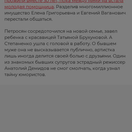
прожили вместе 30 лет, пока между ними на встала
молодая помощница
. Разделив многомиллионное
имущество Елена Григорьевна и Евгений Ваганович
перестали общаться.
Петросян сосредоточился на новой семье, завел
ребенка с красавицей Татьяной Брухуновой. А
Степаненко ушла с головой в работу. О бывшем
муже она не высказывается публично, артистка
лишь иногда делится своей болью с друзьями. Один
из знакомых бывших супругов эстрадный режиссер
Анатолий Демидов не смог смолчать, когда узнал
тайну юмористов.