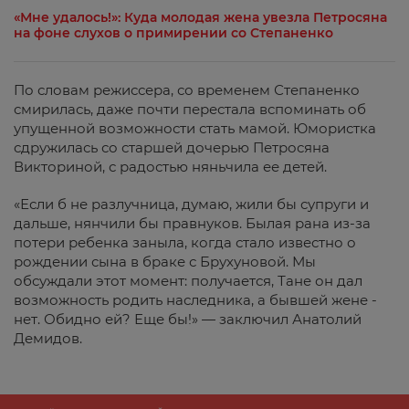
«Мне удалось!»: Куда молодая жена увезла Петросяна
на фоне слухов о примирении со Степаненко
По словам режиссера, со временем Степаненко
смирилась, даже почти перестала вспоминать об
упущенной возможности стать мамой. Юмористка
сдружилась со старшей дочерью Петросяна
Викториной, с радостью няньчила ее детей.
«Если б не разлучница, думаю, жили бы супруги и
дальше, нянчили бы правнуков. Былая рана из-за
потери ребенка заныла, когда стало известно о
рождении сына в браке с Брухуновой. Мы
обсуждали этот момент: получается, Тане он дал
возможность родить наследника, а бывшей жене -
нет. Обидно ей? Еще бы!» — заключил Анатолий
Демидов.