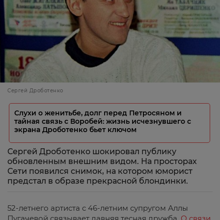
Сергей Дроботенко
Слухи о женитьбе, долг перед Петросяном и
тайная связь с Воробей: жизнь исчезнувшего с
экрана Дроботенко бьет ключом
Сергей Дроботенко шокировал публику
обновленным внешним видом. На просторах
Сети появился снимок, на котором юморист
предстал в образе прекрасной блондинки.
52-летнего артиста с 46-летним супругом Аллы
Пугачевой связывает давняя тесная дружба.
О связи