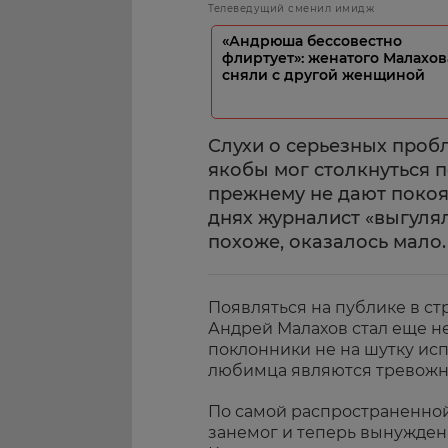
Телеведущий сменил имидж
«Андрюша бессовестно
флиртует»: женатого Малахов
сняли с другой женщиной
Слухи о серьезных проб
якобы мог столкнуться 
прежнему не дают покоя
днях журналист «выгулял
похоже, оказалось мало.
Появляться на публике в с
Андрей Малахов стал еще не
поклонники не на шутку ис
любимца являются тревожн
По самой распространенной
занемог и теперь вынужден