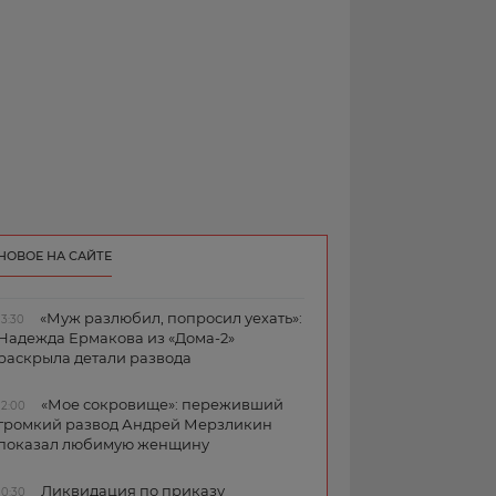
НОВОЕ НА САЙТЕ
«Муж разлюбил, попросил уехать»:
13:30
Надежда Ермакова из «Дома-2»
раскрыла детали развода
«Мое сокровище»: переживший
12:00
громкий развод Андрей Мерзликин
показал любимую женщину
Ликвидация по приказу
10:30