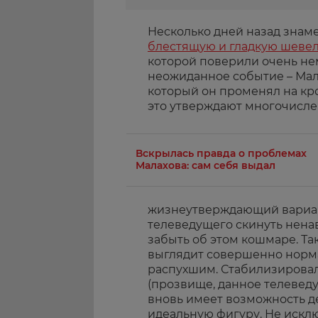
Несколько дней назад зна
блестящую и гладкую шеве
которой поверили очень не
неожиданное событие – Мал
который он променял на кро
это утверждают многочисле
Вскрылась правда о проблемах
Малахова: сам себя выдал
жизнеутверждающий вариан
телеведущего скинуть ненав
забыть об этом кошмаре. Та
выглядит совершенно норма
распухшим. Стабилизировал
(прозвище, данное телеве
вновь имеет возможность д
идеальную фигуру. Не исклю