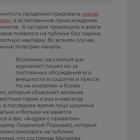
менитость продемонстрировала
новую
люру
, в естественное происхождение
многие. А сегодня произошло и вовсе
ахов появился на публике без парика,
хотную накладку. Во всяком случае,
нные телеграм-каналы.
Возможно, на смелый шаг
журналист пошел из-за
постоянных обсуждений его
внешности в соцсетях и прессе.
Но не исключен и более
т, который объясняет желание
истный парик и раз и навсегда
к, в последнее время лицо шоумена
льно и больше не кажется
ся и вес «Андрея с приветом»
дущему Людмилой Порывай), который
емонстрировать на публике
чено, что состояние Малахова