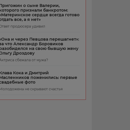
Пригожин о сыне Валерии,
которого признали банкротом:
«Материнское сердце всегда готово
отдать все, а я нет»
Ответ продюсера удивил
«Она и через Певцова перешагнет»:
за что Александр Боровиков
разобиделся на свою бывшую жену
Ольгу Дроздову
Актриса сбежала от мужа?
Клава Кока и Дмитрий
Масленников поженились: первые
свадебные фото
Молодожены не скрывают счастья