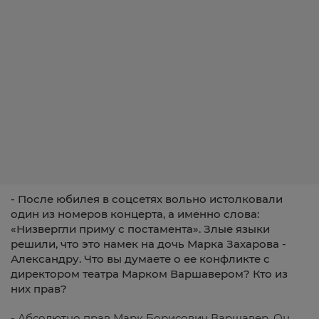
- После юбилея в соцсетях вольно истолковали
один из номеров концерта, а именно слова:
«Низвергли приму с постамента». Злые языки
решили, что это намек на дочь Марка Захарова -
Александру. Что вы думаете о ее конфликте с
директором театра Марком Варшавером? Кто из
них прав?
- Абсолютно прав Марк Борисович Варшавер. Он