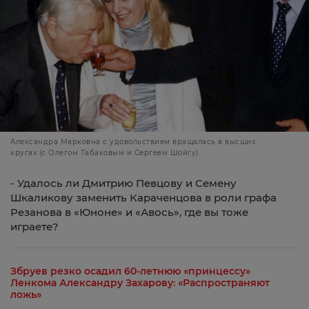
Александра Марковна с удовольствием вращалась в высших
кругах (с Олегом Табаковым и Сергеем Шойгу)
- Удалось ли Дмитрию Певцову и Семену
Шкаликову заменить Караченцова в роли графа
Резанова в «Юноне» и «Авось», где вы тоже
играете?
Збруев резко осадил 60-летнюю «принцессу»
Ленкома Александру Захарову: «Распространяют
ложь»