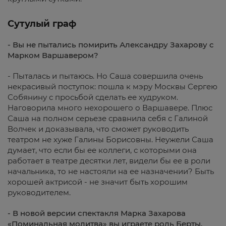
Сутулый граф
- Вы не пытались помирить Александру Захарову с
Марком Варшавером?
- Пыталась и пытаюсь. Но Саша совершила очень
некрасивый поступок: пошла к мэру Москвы Сергею
Собянину с просьбой сделать ее худруком.
Наговорила много нехорошего о Варшавере. Плюс
Саша на полном серьезе сравнила себя с Галиной
Волчек и доказывала, что сможет руководить
театром не хуже Галины Борисовны. Неужели Саша
думает, что если бы ее коллеги, с которыми она
работает в театре десятки лет, видели бы ее в роли
начальника, то не настояли на ее назначении? Быть
хорошей актрисой - не значит быть хорошим
руководителем.
- В новой версии спектакля Марка Захарова
«Поминальная молитва» вы играете роль Берты.