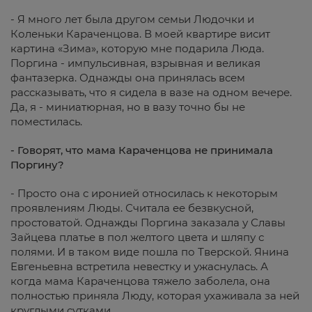
- Я много лет была другом семьи Людочки и
Коленьки Караченцова. В моей квартире висит
картина «Зима», которую мне подарила Люда.
Поргина - импульсивная, взрывная и великая
фантазерка. Однажды она принялась всем
рассказывать, что я сидела в вазе на одном вечере.
Да, я - миниатюрная, но в вазу точно бы не
поместилась.
- Говорят, что мама Караченцова не принимала
Поргину?
- Просто она с иронией относилась к некоторым
проявлениям Люды. Считала ее безвкусной,
простоватой. Однажды Поргина заказала у Славы
Зайцева платье в пол желтого цвета и шляпу с
полями. И в таком виде пошла по Тверской. Янина
Евгеньевна встретила невестку и ужаснулась. А
когда мама Караченцова тяжело заболела, она
полностью приняла Люду, которая ухаживала за ней
круглыми сутками.