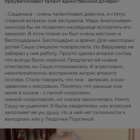
преувеличивал талант единственной дочери?
- Сашенька - очень талантливая девочка, и статус
главной актрисы она заслужила. Марк Анатольевич
никогда бы не позволил наследнице испортить его
замысел. В этом плане он был очень жестким и
беспощадным. Беспощадно и время. Для некоторых
ролей Саша слишком повзрослела. Но Варшавер не
забирал у нее работу. Просто сделал второй состав,
что всегда было нормой. Предлагал ей новые
спектакли, но Саша отказывалась. И агрессивно,
неинтеллигентно восприняла актрис второго
состава. Стала говорить, что она - великая, а они -
«девочки с массовки». Понятно, что раньше она
жила в сказке - с папой-«королем»,
мамой-«королевой», но сказка закончилась. Никто
Сашу не ущемлял. Я была свидетелем, как агрессия
заполняет ее ум, душу. Но в ней нет склонности к
выходкам, как у Людочки Поргиной.