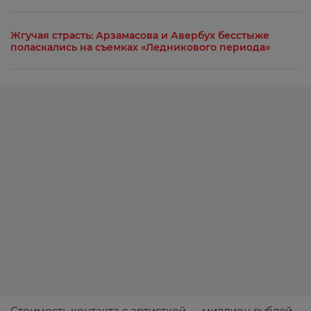
Жгучая страсть: Арзамасова и Авербух бесстыже
поласкались на съемках «Ледникового периода»
Стоимость контакта с артисткой — миллион рублей,