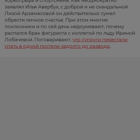
хореографа и спортсмена. Как неоднократно
заявлял Илья Авербух, с доброй и не скандальной
Лизой Арзамасовой он действительно сумел
обрести личное счастье. При этом многие
поклонники и по сей день недоумевают, почему
распался брак фигуриста с коллегой по льду Ириной
Лобачевой. Поговаривают,
что супруги перестали
спать в одной постели задолго до развода
.