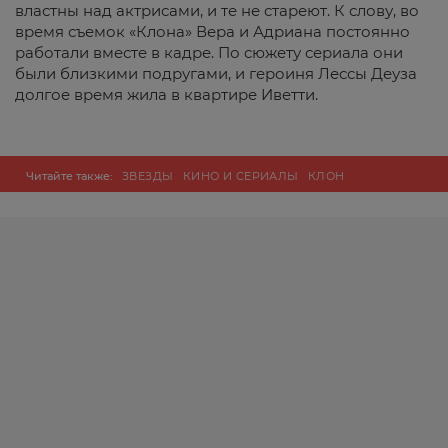
властны над актрисами, и те не стареют. К слову, во
время съемок «Клона» Вера и Адриана постоянно
работали вместе в кадре. По сюжету сериала они
были близкими подругами, и героиня Лессы Деуза
долгое время жила в квартире Иветти.
Читайте также:
ЗВЕЗДЫ
КИНО И СЕРИАЛЫ
КЛОН