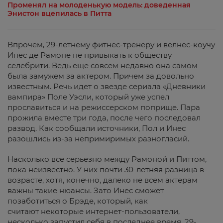
Променял на молоденькую модель: доведенная
Энистон вцепилась в Питта
Впрочем, 29-летнему фитнес-тренеру и велнес-коучу
Инес де Рамоне не привыкать к обществу
селебрити. Ведь еще совсем недавно она самом
была замужем за актером. Причем за довольно
известным. Речь идет о звезде сериала «Дневники
вампира» Поле Уэсли, который уже успел
прославиться и на режиссерском поприще. Пара
прожила вместе три года, после чего последовал
развод. Как сообщали источники, Пол и Инес
разошлись из-за непримиримых разногласий.
Насколько все серьезно между Рамоной и Питтом,
пока неизвестно. У них почти 30-летняя разница в
возрасте, хотя, конечно, далеко не всем актерам
важны такие нюансы. Зато Инес сможет
позаботиться о Брэде, который, как
считают некоторые интернет-пользователи,
несколько запустил себя в последнее время. 29-