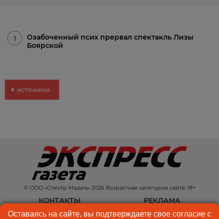
Озабоченный псих прервал спектакль Лизы
1
Боярской
▼ источники
© ООО «Спектр Медиа» 2026 Возрастная категория сайта: 18+
КОНТАКТЫ
РЕКЛАМА
Оставаясь на сайте, вы подтверждаете свое согласие с
КУКИ-ФАЙЛЫ
ПОЛЬЗОВАТЕЛЬСКОЕ