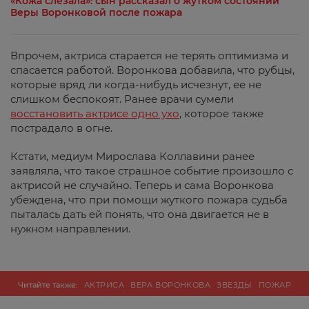
«Кожа слезала»: сын рассказал о жутком состоянии
Веры Воронковой после пожара
Впрочем, актриса старается не терять оптимизма и
спасается работой. Воронкова добавила, что рубцы,
которые вряд ли когда-нибудь исчезнут, ее не
слишком беспокоят. Ранее врачи сумели
восстановить актрисе одно ухо
, которое также
пострадало в огне.
Кстати, медиум Мирослава Коллавини ранее
заявляла, что такое страшное событие произошло с
актрисой не случайно. Теперь и сама Воронкова
убеждена, что при помощи жуткого пожара судьба
пыталась дать ей понять, что она двигается не в
нужном направлении.
Читайте также:
АКТРИСА
ВЕРА ВОРОНКОВА
ЗВЕЗДЫ
ПОЖАР