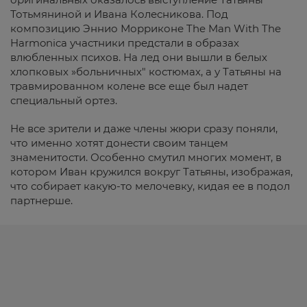
Тотьмяниной и Ивана Колесникова. Под
композицию Эннио Морриконе The Man With The
Harmonica участники предстали в образах
влюбленных психов. На лед они вышли в белых
хлопковых »больничных" костюмах, а у Татьяны на
травмированном колене все еще был надет
специальный ортез.
Не все зрители и даже члены жюри сразу поняли,
что именно хотят донести своим танцем
знаменитости. Особенно смутил многих момент, в
котором Иван кружился вокруг Татьяны, изображая,
что собирает какую-то мелочевку, кидая ее в подол
партнерше.