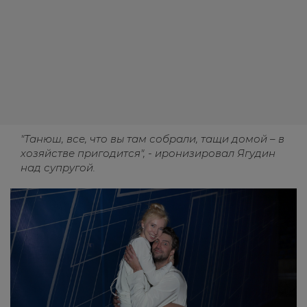
"Танюш, все, что вы там собрали, тащи домой – в
хозяйстве пригодится", - иронизировал Ягудин
над супругой.