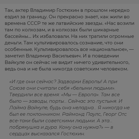
Так, актер Владимир Гостюхин в прошлом нередко
ездил за границу. Он прекрасно знает, как жили во
времена СССР те же латвийские звезды. «Нас возили
там по колхозам, и в колхозах были шикарные
бассейны… Их избаловали. На них тратили огромные
деньги. Там культивировалось сознание, что они
особенные. Культивировалось все национальное», —
заметил Владимир Васильевич. И в поведении
Вайкуле он сейчас не видит ничего удивительного,
ведь она и не была никогда советским человеком.
«И где они сейчас? Задворки Европы! А при
Союзе они считали себя «белыми людьми».
Твердили все время: «Мы — Европа». Там все
было — заводы, порты… Сейчас это пустыня. И
Лайма Вайкуле, будь она неладна… Я никогда не
был ее поклонником. Раймонд Паулс, Георг Отс
все-таки были советскими людьми. А эта…
побрякушка и дура. Кому она нужна?» — в
сердцах высказался Гостюхин.