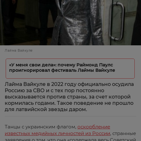
Лайма Вайкуле
«У меня свои дела»: почему Раймонд Паулс
проигнорировал фестиваль Лаймы Вайкуле
Лайма Вайкуле в 2022 году официально осудила
Россию за СВО и с тех пор постоянно
высказывается против страны, за счет которой
кормилась годами. Такое поведение не прошло
для латвийской звезды даром.
Танцы с украинским флагом,
оскорбление
известных медийных личностей из России
, странные
заявления о том, что она «содержала весь Советский