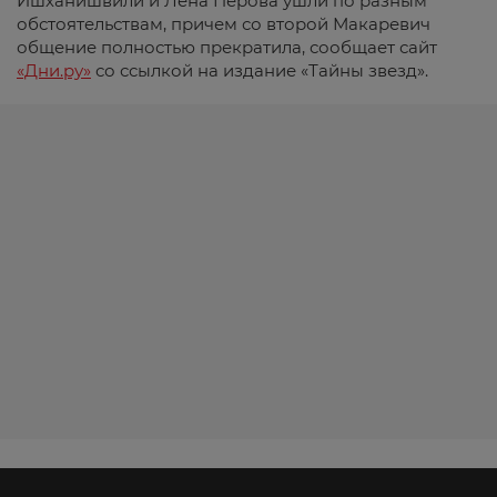
Ишханишвили и Лена Перова ушли по разным
обстоятельствам, причем со второй Макаревич
общение полностью прекратила, сообщает сайт
«Дни.ру»
со ссылкой на издание «Тайны звезд».