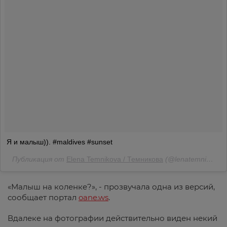
Я и малыш)). #maldives #sunset
Публикация от
Elena Temnikova / Темникова
(@lenatemnikovaofficial)
«Малыш на коленке?», - прозвучала одна из версий,
сообщает портал
oane.ws
.
Вдалеке на фотографии действительно виден некий