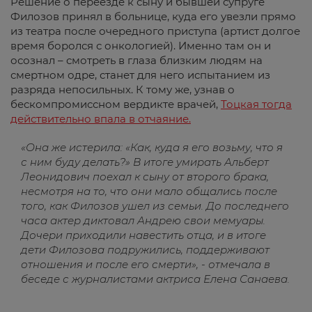
Решение о переезде к сыну и бывшей супруге
Филозов принял в больнице, куда его увезли прямо
из театра после очередного приступа (артист долгое
время боролся с онкологией). Именно там он и
осознал – смотреть в глаза близким людям на
смертном одре, станет для него испытанием из
разряда непосильных. К тому же, узнав о
бескомпромиссном вердикте врачей,
Тоцкая тогда
действительно впала в отчаяние.
«Она же истерила: «Как, куда я его возьму, что я
с ним буду делать?» В итоге умирать Альберт
Леонидович поехал к сыну от второго брака,
несмотря на то, что они мало общались после
того, как Филозов ушел из семьи. До последнего
часа актер диктовал Андрею свои мемуары.
Дочери приходили навестить отца, и в итоге
дети Филозова подружились, поддерживают
отношения и после его смерти», - отмечала в
беседе с журналистами актриса Елена Санаева.