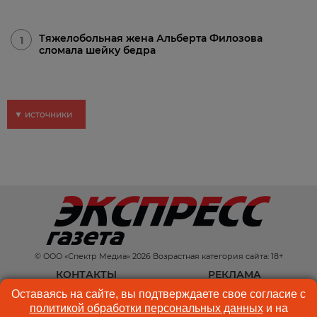
Тяжелобольная жена Альберта Филозова
1
сломала шейку бедра
▼ источники
© ООО «Спектр Медиа» 2026 Возрастная категория сайта: 18+
КОНТАКТЫ
РЕКЛАМА
Оставаясь на сайте, вы подтверждаете свое согласие с
КУКИ-ФАЙЛЫ
ПОЛЬЗОВАТЕЛЬСКОЕ
политикой обработки персональных данных
и на
СОГЛАШЕНИЕ