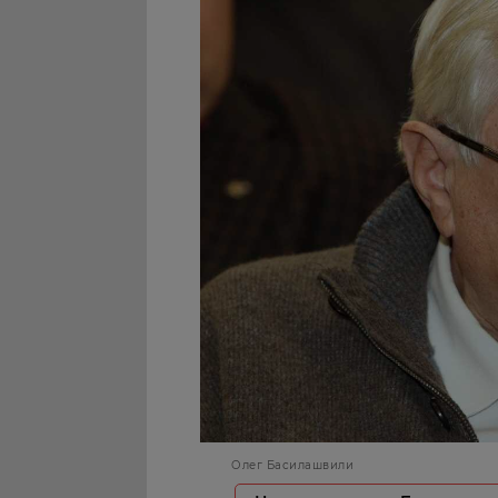
Олег Басилашвили