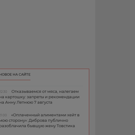
НОВОЕ НА САЙТЕ
Отказываемся от мяса, налегаем
22:30
на картошку: запреты и рекомендации
на Анну Летнюю 7 августа
«Оплаченный алиментами хейт в
21:00
мою сторону»: Диброва публично
разоблачила бывшую жену Товстика