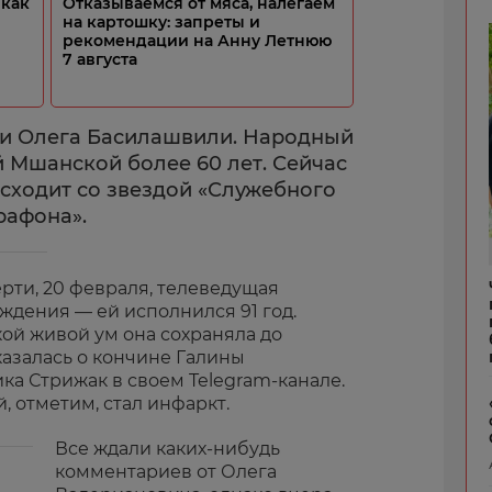
 как
Отказываемся от мяса, налегаем
на картошку: запреты и
рекомендации на Анну Летнюю
7 августа
уги Олега Басилашвили. Народный
й Мшанской более 60 лет. Сейчас
исходит со звездой «Служебного
рафона».
ерти, 20 февраля, телеведущая
ждения — ей исполнился 91 год.
ой живой ум она сохраняла до
казалась о кончине Галины
ка Стрижак в своем Telegram-канале.
 отметим, стал инфаркт.
Все ждали каких-нибудь
комментариев от Олега