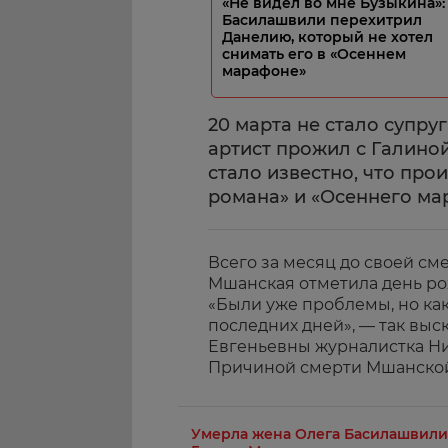
«Не видел во мне Бузыкина»:
Басилашвили перехитрил
Данелию, который не хотел
снимать его в «Осеннем
марафоне»
20 марта не стало супр
артист прожил с Галино
стало известно, что про
романа» и «Осеннего ма
Всего за месяц до своей см
Мшанская отметила день ро
«Были уже проблемы, но как
последних дней», — так выс
Евгеньевны журналистка Ни
Причиной смерти Мшанской,
Умерла жена Олега Басилашвили