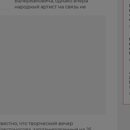
Валериановича, однако вчера
народный артист на связь не
звестно, что творческий вечер
овстоногова, запланированный на 25