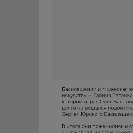
Басилашвили и Мшанская вс
искусству — Галина Евгенье
котором играл Олег Валери
долго не решался подойти к
Сергея Юрского Басилашвил
В итоге они поженились и с
среди звезд. За годы семей