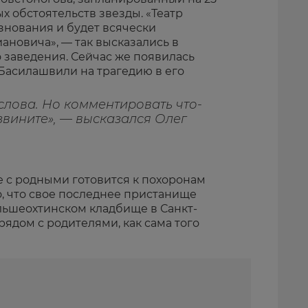
х обстоятельств звезды. «Театр
нования и будет всячески
ановича», — так высказались в
 заведения. Сейчас же появилась
Басилашвили на трагедию в его
слова. Но комментировать что-
Извините», — высказался Олег
 с родными готовится к похоронам
, что свое последнее пристанище
льшеохтинском кладбище в Санкт-
рядом с родителями, как сама того