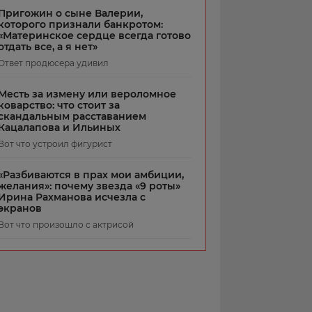
Пригожин о сыне Валерии,
которого признали банкротом:
«Материнское сердце всегда готово
отдать все, а я нет»
Ответ продюсера удивил
Месть за измену или вероломное
коварство: что стоит за
скандальным расставанием
Кацалапова и Ильиных
Вот что устроил фигурист
«Разбиваются в прах мои амбиции,
желания»: почему звезда «9 роты»
Ирина Рахманова исчезла с
экранов
Вот что произошло с актрисой