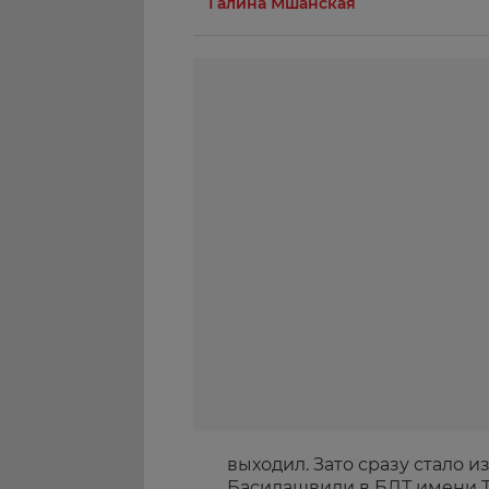
Галина Мшанская
выходил. Зато сразу стало и
Басилашвили в БДТ имени Т