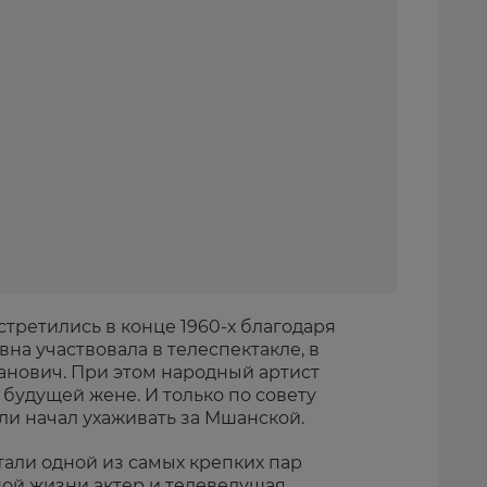
третились в конце 1960-х благодаря
вна участвовала в телеспектакле, в
анович. При этом народный артист
 будущей жене. И только по совету
и начал ухаживать за Мшанской.
тали одной из самых крепких пар
ной жизни актер и телеведущая