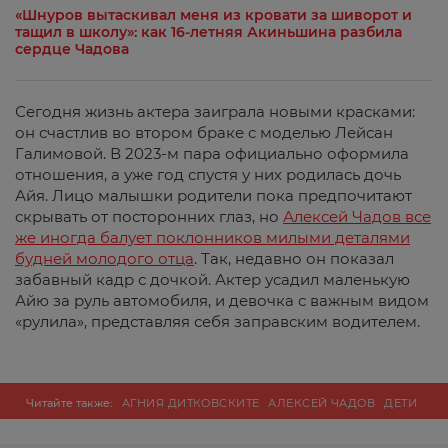
«Шнуров вытаскивал меня из кровати за шиворот и
тащил в школу»: как 16-летняя Акиньшина разбила
сердце Чадова
Сегодня жизнь актера заиграла новыми красками:
он счастлив во втором браке с моделью Лейсан
Галимовой. В 2023-м пара официально оформила
отношения, а уже год спустя у них родилась дочь
Айя. Лицо малышки родители пока предпочитают
скрывать от посторонних глаз, но
Алексей Чадов все
же иногда балует поклонников милыми деталями
будней молодого отца
. Так, недавно он показал
забавный кадр с дочкой. Актер усадил маленькую
Айю за руль автомобиля, и девочка с важным видом
«рулила», представляя себя заправским водителем.
Читайте также:
АГНИЯ ДИТКОВСКИТЕ
АЛЕКСЕЙ ЧАДОВ
ДЕТИ
ЗВЕЗД
ЗВЕЗДЫ