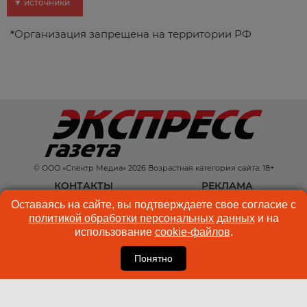
▼ источники
*
Организация запрещена на территории РФ
© ООО «Спектр Медиа» 2026 Возрастная категория сайта: 18+
КОНТАКТЫ
РЕКЛАМА
Оставаясь на сайте, вы подтверждаете свое согласие с
КУКИ-ФАЙЛЫ
ПОЛЬЗОВАТЕЛЬСКОЕ
политикой обработки персональных данных
и на
СОГЛАШЕНИЕ
использование
cookie-файлов
.
Понятно