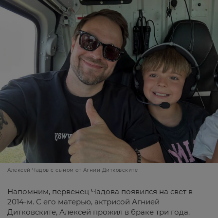
Алексей Чадов с сыном от Агнии Дитковските
Напомним, первенец Чадова появился на свет в
2014-м. С его матерью, актрисой Агнией
Дитковските, Алексей прожил в браке три года.