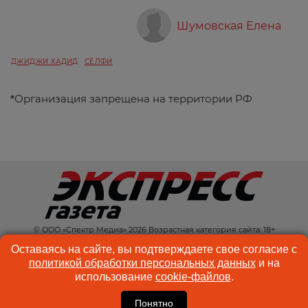
Шумовская Елена
ДЖИДЖИ ХАДИД
СЕЛФИ
*
Организация запрещена на территории РФ
© ООО «Спектр Медиа» 2026 Возрастная категория сайта: 18+
КОНТАКТЫ
РЕКЛАМА
Оставаясь на сайте, вы подтверждаете свое согласие с
политикой обработки персональных данных
и на
КУКИ-ФАЙЛЫ
ПОЛЬЗОВАТЕЛЬСКОЕ
использование
cookie-файлов
.
СОГЛАШЕНИЕ
Понятно