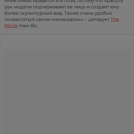
«Мне очень нравится эта поза, потому что красота
рук модели подчеркивает ее лицо и создает ему
более скульптурный вид. Также очень удобно
похвастаться своим маникюром», – цитирует
The
Mirror
Нам-Во.