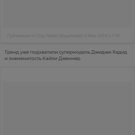
Публикация от Gigi Hadid (@gigihadid)
4 Июн 2018 в 7:47 PDT
Тренд уже подхватили супермодель Джиджи Хадид
и знаменитость Кайли Дженнер.