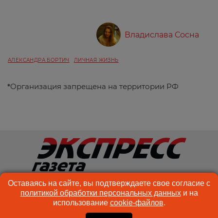
Владислава Сосна
АЛЕКСАНДРА БОРТИЧ
ЛИЧНАЯ ЖИЗНЬ
*
Организация запрещена на территории РФ
© ООО «Спектр Медиа» 2026 Возрастная категория сайта: 18+
Оставаясь на сайте, вы подтверждаете свое согласие с
КОНТАКТЫ
РЕКЛАМА
политикой обработки персональных данных
и на
использование
cookie-файлов
.
КУКИ-ФАЙЛЫ
ПОЛЬЗОВАТЕЛЬСКОЕ
СОГЛАШЕНИЕ