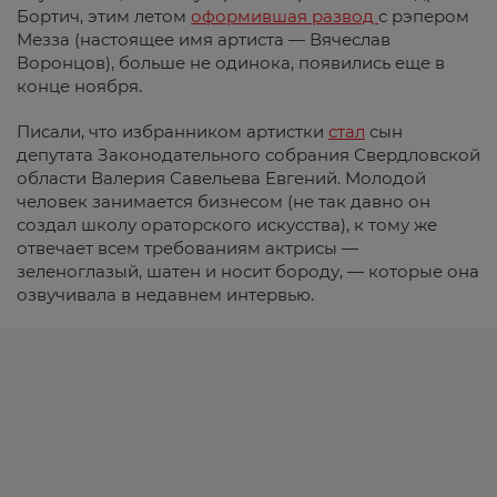
Бортич, этим летом
оформившая развод
с рэпером
Мезза (настоящее имя артиста — Вячеслав
Воронцов), больше не одинока, появились еще в
конце ноября.
Писали, что избранником артистки
стал
сын
депутата
Законодательного собрания
Свердловской
области Валерия Савельева Евгений. Молодой
человек занимается бизнесом (не так давно он
создал школу ораторского искусства), к тому же
отвечает всем требованиям актрисы —
зеленоглазый, шатен и носит бороду, — которые она
озвучивала в недавнем интервью.