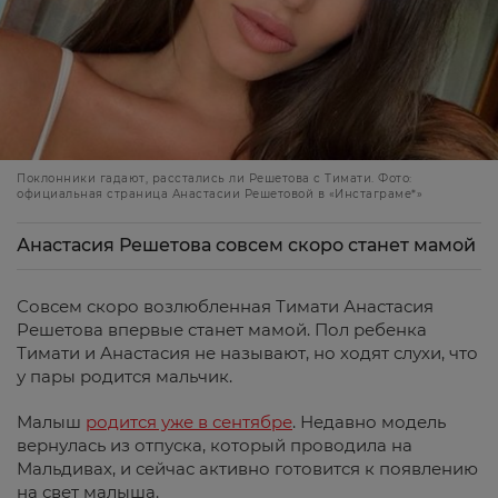
Поклонники гадают, расстались ли Решетова с Тимати. Фото:
официальная страница Анастасии Решетовой в «Инстаграме*»
Анастасия Решетова совсем скоро станет мамой
Совсем скоро возлюбленная Тимати Анастасия
Решетова впервые станет мамой. Пол ребенка
Тимати и Анастасия не называют, но ходят слухи, что
у пары родится мальчик.
Малыш
родится уже в сентябре
. Недавно модель
вернулась из отпуска, который проводила на
Мальдивах, и сейчас активно готовится к появлению
на свет малыша.