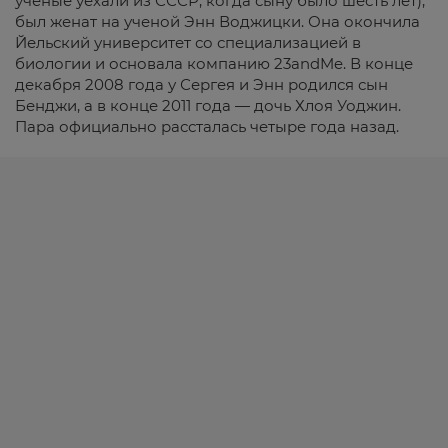
ученые уехали из СССР, когда сыну было шесть лет),
был женат на ученой Энн Воджицки. Она окончила
Йельский университет со специализацией в
биологии и основала компанию 23andMe. В конце
декабря 2008 года у Сергея и Энн родился сын
Бенджи, а в конце 2011 года — дочь Хлоя Уоджин.
Пара официально рассталась четыре года назад.