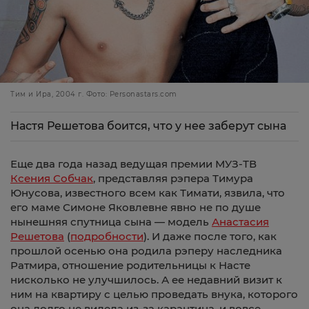
Тим и Ира, 2004 г. Фото: Personastars.com
Настя Решетова боится, что у нее заберут сына
Еще два года назад ведущая премии МУЗ-ТВ
Ксения Собчак
, представляя рэпера Тимура
Юнусова, известного всем как Тимати, язвила, что
его маме Симоне Яковлевне явно не по душе
нынешняя спутница сына — модель
Анастасия
Решетова
(
подробности
). И даже после того, как
прошлой осенью она родила рэперу наследника
Ратмира, отношение родительницы к Насте
нисколько не улучшилось. А ее недавний визит к
ним на квартиру с целью проведать внука, которого
она долго не видела из-за карантина, и вовсе