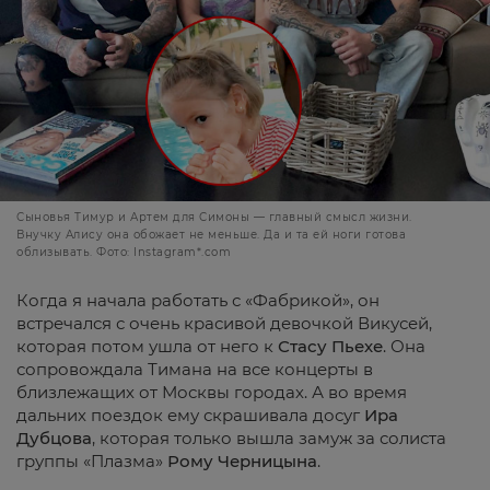
Сыновья Тимур и Артем для Симоны — главный смысл жизни.
Внучку Алису она обожает не меньше. Да и та ей ноги готова
облизывать. Фото: Instagram*.com
Когда я начала работать с «Фабрикой», он
встречался с очень красивой девочкой Викусей,
которая потом ушла от него к
Стасу Пьехе
. Она
сопровождала Тимана на все концерты в
близлежащих от Москвы городах. А во время
дальних поездок ему скрашивала досуг
Ира
Дубцова
, которая только вышла замуж за солиста
группы «Плазма»
Рому Черницына
.