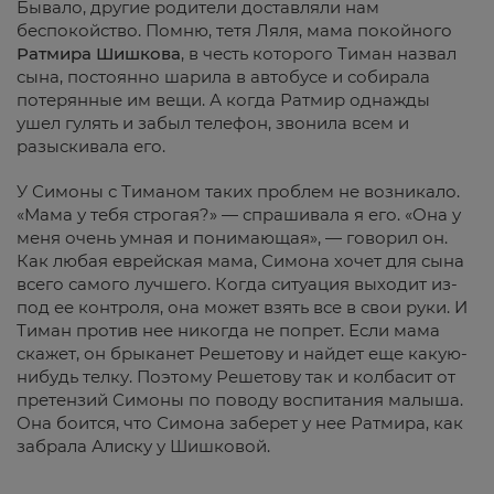
Бывало, другие родители доставляли нам
беспокойство. Помню, тетя Ляля, мама покойного
Ратмира Шишкова
, в честь которого Тиман назвал
сына, постоянно шарила в автобусе и собирала
потерянные им вещи. А когда Ратмир однажды
ушел гулять и забыл телефон, звонила всем и
разыскивала его.
У Симоны с Тиманом таких проблем не возникало.
«Мама у тебя строгая?» — спрашивала я его. «Она у
меня очень умная и понимающая», — говорил он.
Как любая еврейская мама, Симона хочет для сына
всего самого лучшего. Когда ситуация выходит из-
под ее контроля, она может взять все в свои руки. И
Тиман против нее никогда не попрет. Если мама
скажет, он брыканет Решетову и найдет еще какую-
нибудь телку. Поэтому Решетову так и колбасит от
претензий Симоны по поводу воспитания малыша.
Она боится, что Симона заберет у нее Ратмира, как
забрала Алиску у Шишковой.