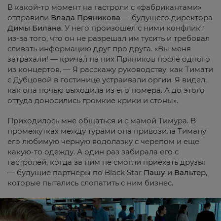
В какой-то момент на гастроли с «фабрикантами»
отправили
Влада Пряникова
— будущего директора
Димы Билана
. У него произошел с ними конфликт
из-за того, что он не разрешал им тусить и требовал
сливать информацию друг про друга. «Вы меня
затрахали! — кричал на них Пряников после одного
из концертов. — Я расскажу руководству, как Тимати
с Дубцовой в гостинице устраивали оргии. Я видел,
как она ночью выходила из его номера. А до этого
оттуда доносились громкие крики и стоны».
Приходилось мне общаться и с мамой Тимура. В
промежутках между турами она привозила Тиману
его любимую черную водолазку с черепом и еще
какую-то одежду. А один раз забирала его с
гастролей, когда за ним не смогли приехать друзья
— будущие партнеры по Black Star
Пашу
и
Вальтер
,
которые пытались слопатить с ним бизнес.