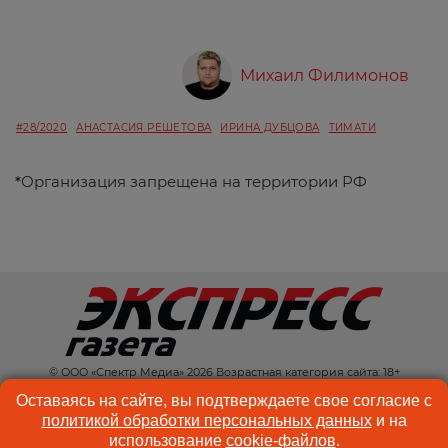
Михаил Филимонов
#28/2020
АНАСТАСИЯ РЕШЕТОВА
ИРИНА ДУБЦОВА
ТИМАТИ
*
Организация запрещена на территории РФ
© ООО «Спектр Медиа» 2026 Возрастная категория сайта: 18+
КОНТАКТЫ
РЕКЛАМА
Оставаясь на сайте, вы подтверждаете свое согласие с
политикой обработки персональных данных
и на
КУКИ-ФАЙЛЫ
ПОЛЬЗОВАТЕЛЬСКОЕ
использование
cookie-файлов
.