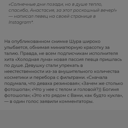
«Солнечные дни позади, но в душе тепло,
спасибо, Анастасия, за этот роскошный вечер!»
— написал певец на своей странице в
Instagram*.
На опубликованном снимке Шура широко
улыбается, обнимая миниатюрную красотку за
талию. Правда, не всем подписчикам исполнителя
хита «Холодная луна» новая пассия певца пришлась
по душе. Девушку стали упрекать в
неестественности из-за внушительного количества
косметики и перебора с фильтрами. «Сначала
подумала, что деваха резиновая»; «Зачем же столько
фотошопа»; «Что у нее с телом и головой?)) Богиня
фотошопа»; «Это кто рядом с Вами, как будто кукла»,
— в один голос заявили комментаторы.