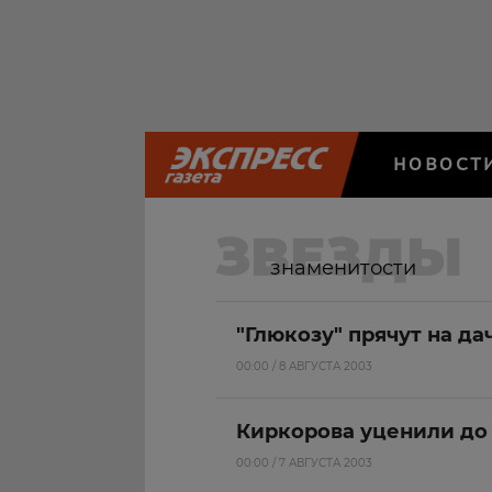
НОВОСТ
ЗВЕЗДЫ
знаменитости
"Глюкозу" прячут на д
00:00 / 8 АВГУСТА 2003
Киркорова уценили до
00:00 / 7 АВГУСТА 2003