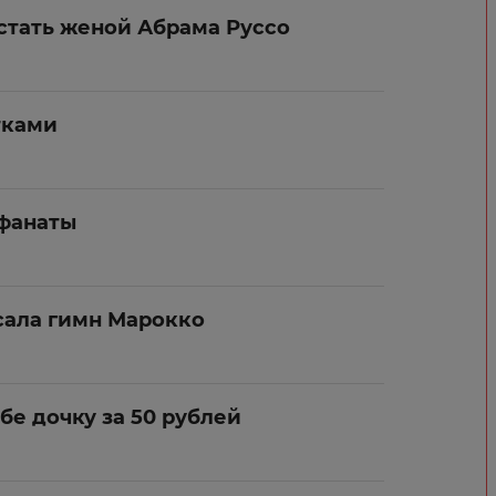
стать женой Абрама Руссо
тками
 фанаты
сала гимн Марокко
бе дочку за 50 рублей