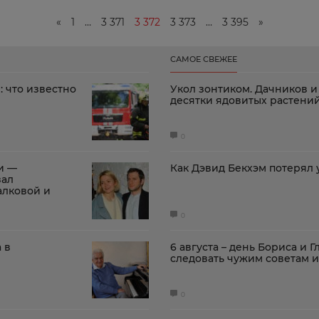
«
1
…
3 371
3 372
3 373
…
3 395
»
САМОЕ СВЕЖЕЕ
: что известно
Укол зонтиком. Дачников и
десятки ядовитых растени
0
и —
Как Дэвид Бекхэм потерял
зал
алковой и
0
 в
6 августа – день Бориса и Г
следовать чужим советам и
0