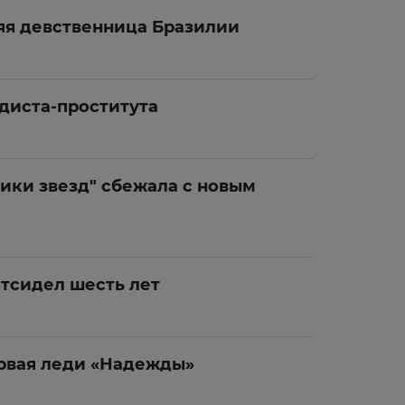
яя девственница Бразилии
диста-проститута
ики звезд" сбежала с новым
тсидел шесть лет
рвая леди «Надежды»