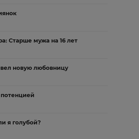
иянок
а: Старше мужа на 16 лет
авел новую любовницу
 потенцией
и я голубой?