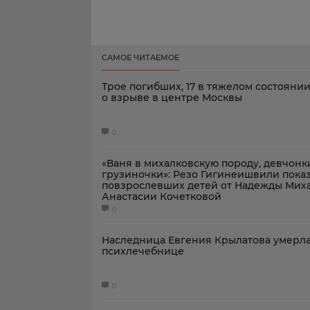
САМОЕ ЧИТАЕМОЕ
Трое погибших, 17 в тяжелом состоянии
о взрыве в центре Москвы
0
«Ваня в михалковскую породу, девчонк
грузиночки»: Резо Гигинеишвили пока
повзрослевших детей от Надежды Мих
Анастасии Кочетковой
0
Наследница Евгения Крылатова умерла
психлечебнице
0