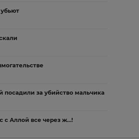
 убьют
скали
ымогательстве
й посадили за убийство мальчика
с с Аллой все через ж…!