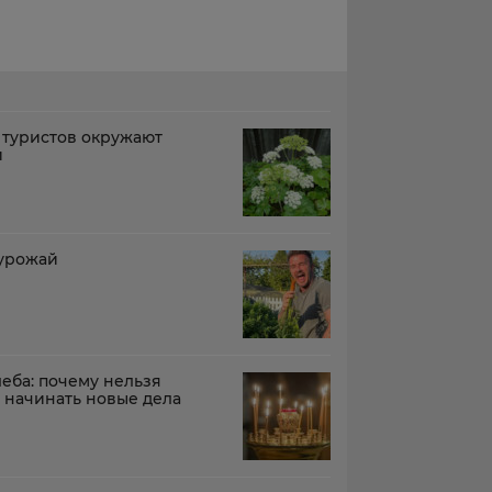
 туристов окружают
й
 урожай
леба: почему нельзя
 начинать новые дела