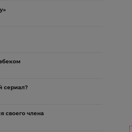
у»
азбеком
й сериал?
я своего члена