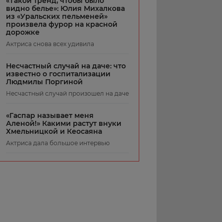
«Такой тренд, чтобы было
видно белье»: Юлия Михалкова
из «Уральских пельменей»
произвела фурор на красной
дорожке
Актриса снова всех удивила
Несчастный случай на даче: что
известно о госпитализации
Людмилы Поргиной
Несчастный случай произошел на даче
«Гаспар называет меня
Аленой!» Какими растут внуки
Хмельницкой и Кеосаяна
Актриса дала большое интервью