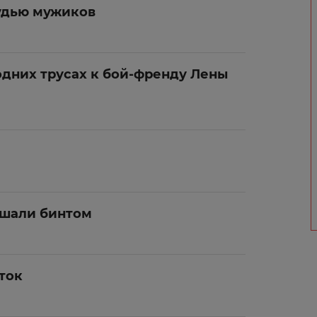
удью мужиков
одних трусах к бой-френду Лены
ьшали бинтом
ток