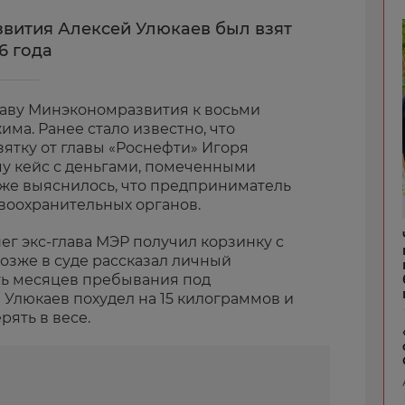
вития Алексей Улюкаев был взят
6 года
аву Минэкономразвития к восьми
има. Ранее стало известно, что
ятку от главы «Роснефти» Игоря
му кейс с деньгами, помеченными
же выяснилось, что предприниматель
авоохранительных органов.
г экс-глава МЭР получил корзинку с
позже в суде рассказал личный
ять месяцев пребывания под
Улюкаев похудел на 15 килограммов и
ять в весе.