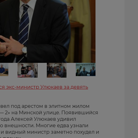
я экс-министр Улюкаев за девять
овел под арестом в элитном жилом
— 2» на Минской улице. Появившийся
 года Алексей Улюкаев удивил
 внешности. Многие едва узнали
 и видный министр заметно похудел и