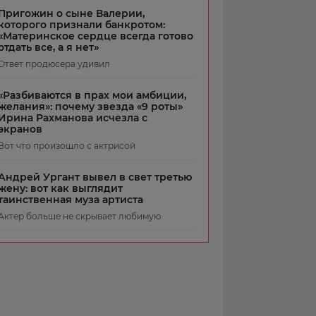
Пригожин о сыне Валерии,
которого признали банкротом:
«Материнское сердце всегда готово
отдать все, а я нет»
Ответ продюсера удивил
«Разбиваются в прах мои амбиции,
желания»: почему звезда «9 роты»
Ирина Рахманова исчезла с
экранов
Вот что произошло с актрисой
Андрей Ургант вывел в свет третью
жену: вот как выглядит
таинственная муза артиста
Актер больше не скрывает любимую