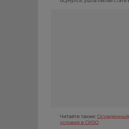
осунулся, ушла былая стать 
Читайте также:
Осужденный 
условия в СИЗО