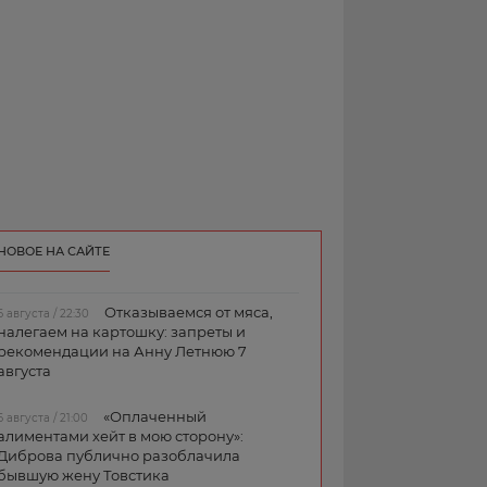
НОВОЕ НА САЙТЕ
Отказываемся от мяса,
6 августа / 22:30
налегаем на картошку: запреты и
рекомендации на Анну Летнюю 7
августа
«Оплаченный
6 августа / 21:00
алиментами хейт в мою сторону»:
Диброва публично разоблачила
бывшую жену Товстика