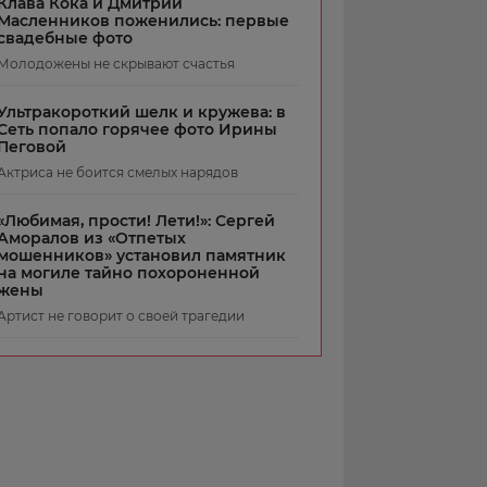
Клава Кока и Дмитрий
Масленников поженились: первые
свадебные фото
Молодожены не скрывают счастья
Ультракороткий шелк и кружева: в
Сеть попало горячее фото Ирины
Пеговой
Актриса не боится смелых нарядов
«Любимая, прости! Лети!»: Сергей
Аморалов из «Отпетых
мошенников» установил памятник
на могиле тайно похороненной
жены
Артист не говорит о своей трагедии