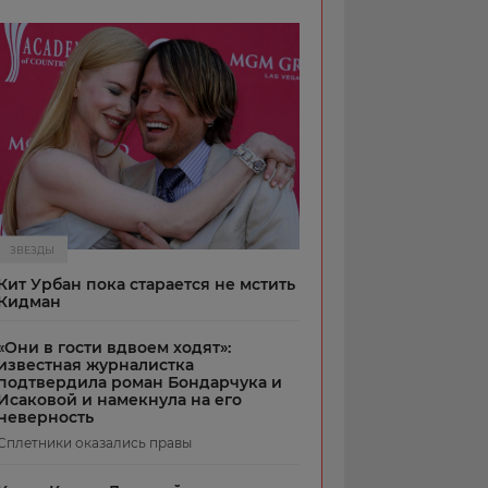
ЗВЕЗДЫ
Кит Урбан пока старается не мстить
Кидман
«Они в гости вдвоем ходят»:
известная журналистка
подтвердила роман Бондарчука и
Исаковой и намекнула на его
неверность
Сплетники оказались правы