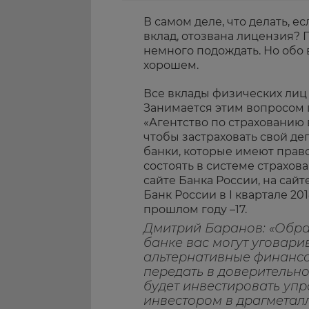
В самом деле, что делать, е
вклад, отозвана лицензия? 
немного подождать. Но обо 
хорошем.
Все вклады физических лиц 
Занимается этим вопросом 
«Агентство по страхованию 
чтобы застраховать свой деп
банки, которые имеют прав
состоять в системе страхов
сайте Банка России, на сайт
Банк России в I квартале 20
прошлом году –17.
Дмитрий Баранов: «Обрат
банке вас могут уговари
альтернативные финансо
передать в доверительно
будет инвестировать уп
инвестором в драгметал