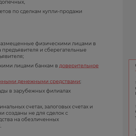
допечных,
четов по сделкам купли-продажи
 размещенные физическими лицами в
а предъявителя и сберегательные
ъявителя;
кими лицами банкам в
доверительное
нными денежными средствами
;
ды в зарубежных филиалах
нальных счетах, залоговых счетах и
ни созданы не для сделок с
дства на обезличенных
.