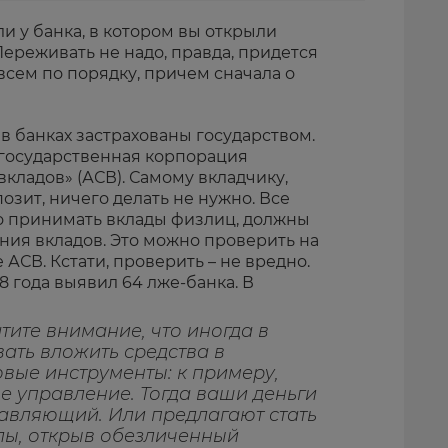
сли у банка, в котором вы открыли
Переживать не надо, правда, придется
всем по порядку, причем сначала о
в банках застрахованы государством.
государственная корпорация
вкладов» (АСВ). Самому вкладчику,
озит, ничего делать не нужно. Все
о принимать вклады физлиц, должны
ания вкладов. Это можно проверить на
е АСВ. Кстати, проверить – не вредно.
18 года выявил 64 лже-банка. В
ите внимание, что иногда в
вать вложить средства в
вые инструменты: к примеру,
е управление. Тогда ваши деньги
равляющий. Или предлагают стать
лы, открыв обезличенный