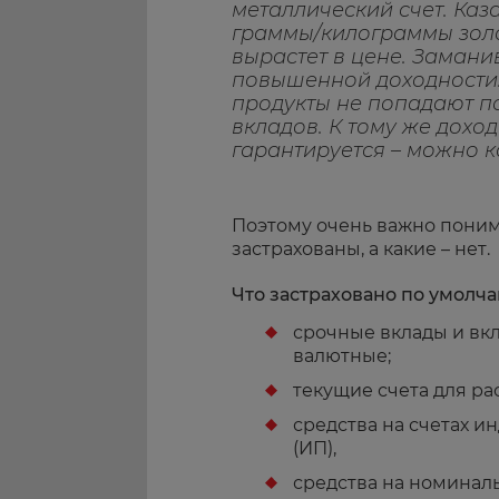
металлический счет. Каза
граммы/килограммы золот
вырастет в цене. Заман
повышенной доходности.
продукты не попадают п
вкладов. К тому же дохо
гарантируется – можно ка
Поэтому очень важно поним
застрахованы, а какие – нет.
Что застраховано по умолч
срочные вклады и вк
валютные;
текущие счета для ра
средства на счетах 
(ИП),
средства на номиналь