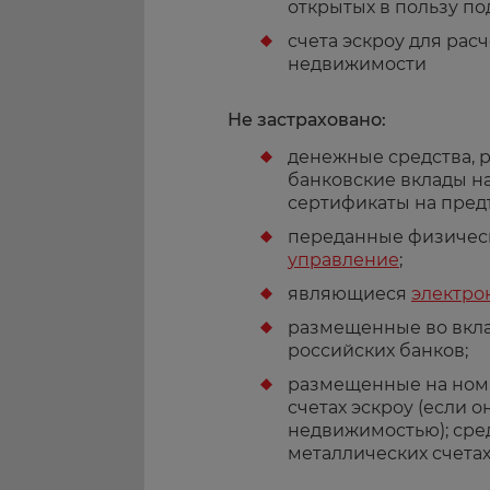
открытых в пользу по
счета эскроу для рас
недвижимости
Не за
страховано:
денежные средства,
банковские вклады н
сертификаты на пред
переданные физичес
управление
;
являющиеся
электро
размещенные во вкла
российских банков;
размещенные на номи
счетах эскроу (если о
недвижимостью); сре
металлических счетах