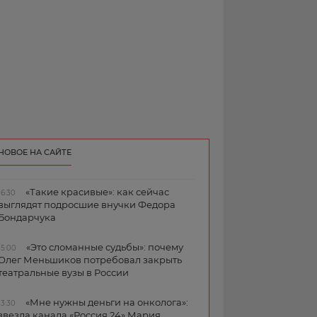
НОВОЕ НА САЙТЕ
«Такие красивые»: как сейчас
16:30
выглядят подросшие внучки Федора
Бондарчука
«Это сломанные судьбы»: почему
15:00
Олег Меньшиков потребовал закрыть
театральные вузы в России
«Мне нужны деньги на онколога»:
13:30
звезда канала «Россия 24» Мария