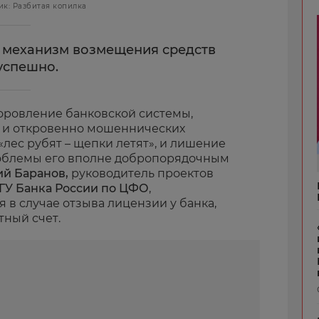
ик: Разбитая копилка
ь: механизм возмещения средств
успешно.
оровление банковской системы,
х и откровенно мошеннических
«лес рубят – щепки летят», и лишение
роблемы его вполне добропорядочным
й Баранов,
руководитель проектов
ГУ Банка России по ЦФО
,
я в случае отзыва лицензии у банка,
тный счет.