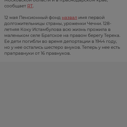
сообщает
RT
.
12 мая Пенсионный фонд
назвал
имя первой
долгожительницы страны, уроженки Чечни. 128-
летняя Коку Истамбулова всю жизнь прожила в
маленьком селе Братское на правом берегу Терека.
Ее дети погибли во время депортации в 1944 году,
но у нее остались шестеро внуков. Теперь у нее есть
праправнуки от 16 правнуков.