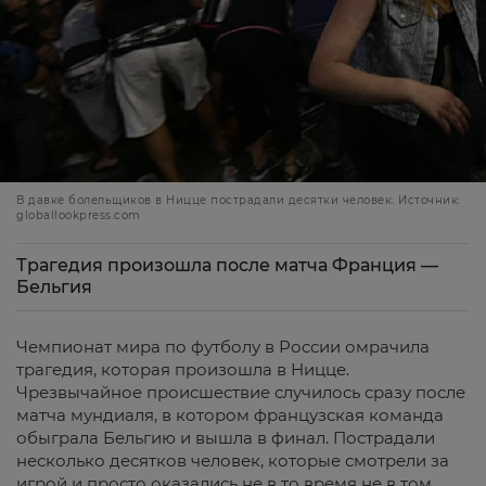
В давке болельщиков в Ницце пострадали десятки человек. Источник:
globallookpress.com
Трагедия произошла после матча Франция —
Бельгия
Чемпионат мира по футболу в России омрачила
трагедия, которая произошла в Ницце.
Чрезвычайное происшествие случилось сразу после
матча мундиаля, в котором французская команда
обыграла Бельгию и вышла в финал. Пострадали
несколько десятков человек, которые смотрели за
игрой и просто оказались не в то время не в том