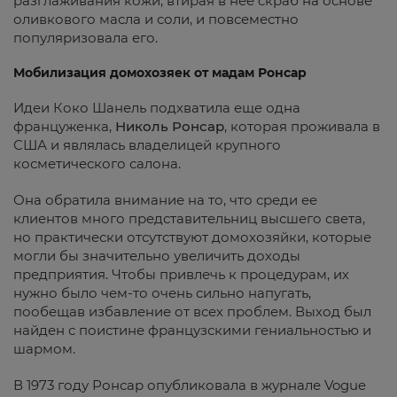
разглаживания кожи, втирая в нее скраб на основе
оливкового масла и соли, и повсеместно
популяризовала его.
Мобилизация домохозяек от мадам Ронсар
Идеи Коко Шанель подхватила еще одна
француженка,
Николь Ронсар
, которая проживала в
США и являлась владелицей крупного
косметического салона.
Она обратила внимание на то, что среди ее
клиентов много представительниц высшего света,
но практически отсутствуют домохозяйки, которые
могли бы значительно увеличить доходы
предприятия. Чтобы привлечь к процедурам, их
нужно было чем-то очень сильно напугать,
пообещав избавление от всех проблем. Выход был
найден с поистине французскими гениальностью и
шармом.
В 1973 году Ронсар опубликовала в журнале Vogue