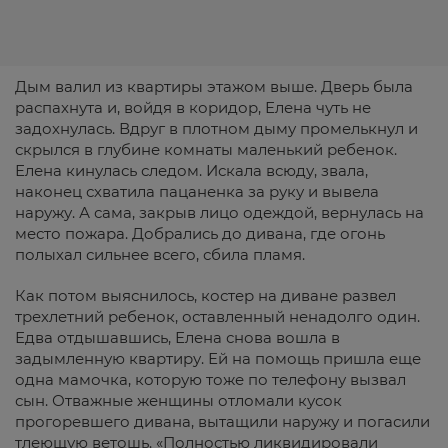
Дым валил из квартиры этажом выше. Дверь была
распахнута и, войдя в коридор, Елена чуть не
задохнулась. Вдруг в плотном дыму промелькнул и
скрылся в глубине комнаты маленький ребенок.
Елена кинулась следом. Искала всюду, звала,
наконец схватила пацаненка за руку и вывела
наружу. А сама, закрыв лицо одеждой, вернулась на
место пожара. Добрались до дивана, где огонь
полыхал сильнее всего, сбила пламя.
Как потом выяснилось, костер на диване развел
трехлетний ребенок, оставленный ненадолго один.
Едва отдышавшись, Елена снова вошла в
задымленную квартиру. Ей на помощь пришла еще
одна мамочка, которую тоже по телефону вызвал
сын. Отважные женщины отломали кусок
прогоревшего дивана, вытащили наружу и погасили
тлеющую ветошь. «Полностью ликвидировали