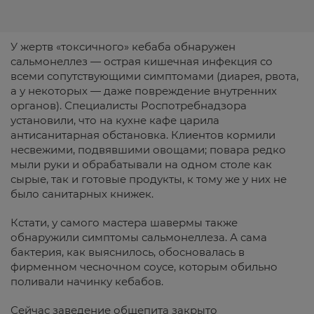
У жертв «токсичного» кебаба обнаружен
сальмонеллез — острая кишечная инфекция со
всеми сопутствующими симптомами (диарея, рвота,
а у некоторых — даже повреждение внутренних
органов). Специалисты Роспотребнадзора
установили, что на кухне кафе царила
антисанитарная обстановка. Клиентов кормили
несвежими, подвявшими овощами; повара редко
мыли руки и обрабатывали на одном столе как
сырые, так и готовые продукты, к тому же у них не
было санитарных книжек.
Кстати, у самого мастера шавермы также
обнаружили симптомы сальмонеллеза. А сама
бактерия, как выяснилось, обосновалась в
фирменном чесночном соусе, которым обильно
поливали начинку кебабов.
Сейчас заведение общепита закрыто