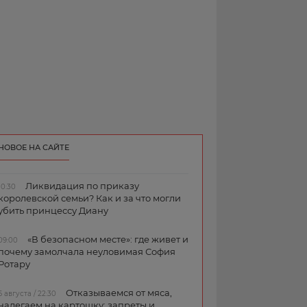
НОВОЕ НА САЙТЕ
Ликвидация по приказу
10:30
королевской семьи? Как и за что могли
убить принцессу Диану
«В безопасном месте»: где живет и
09:00
почему замолчала неуловимая София
Ротару
Отказываемся от мяса,
6 августа / 22:30
налегаем на картошку: запреты и