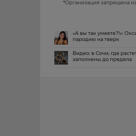
*
Организация запрещена н
«А вы так умеете?!»: Ок
пародию на тверк
Видео: в Сочи, где раст
заполнены до предела