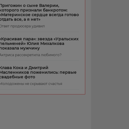
Пригожин о сыне Валерии,
которого признали банкротом:
«Материнское сердце всегда готово
отдать все, а я нет»
Ответ продюсера удивил
«Красивая пара»: звезда «Уральских
пельменей» Юлия Михалкова
показала мужчину
Актриса рассекретила любимого?
Клава Кока и Дмитрий
Масленников поженились: первые
свадебные фото
Молодожены не скрывают счастья