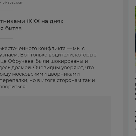
: pixabay.com
тниками ЖКХ на днях
я битва
 ожесточенного конфликта — мы с
 узнаем. Вот только водители, которые
лице Обручева, были шокированы и
есь драмой. Очевидцы уверяют, что
между московскими дворниками
перепалки, но в итоге сторонам так и
овориться.