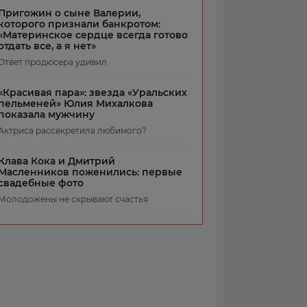
Пригожин о сыне Валерии,
которого признали банкротом:
«Материнское сердце всегда готово
отдать все, а я нет»
Ответ продюсера удивил
«Красивая пара»: звезда «Уральских
пельменей» Юлия Михалкова
показала мужчину
Актриса рассекретила любимого?
Клава Кока и Дмитрий
Масленников поженились: первые
свадебные фото
Молодожены не скрывают счастья