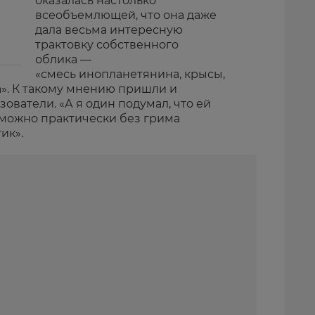
оказалась настолько
всеобъемлющей, что она даже
дала весьма интересную
трактовку собственного
облика —
«смесь инопланетянина, крысы,
а». К такому мнению пришли и
ователи. «А я один подумал, что ей
 можно практически без грима
ик».