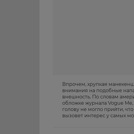
Впрочем, хрупкая манекенщ
внимания на подобные напа
внешность. По словам амери
обложке журнала Vogue Me, 
голову не могло прийти, чт
вызовет интерес у самых м