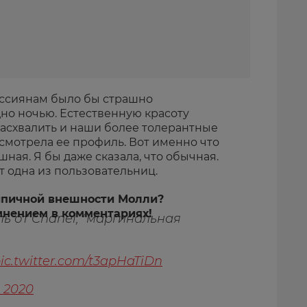
оссиянам было бы страшно
но ночью. Естественную красоту
схвалить и наши более толерантные
смотрела ее профиль. Вот именно что
шная. Я бы даже сказала, что обычная.
т одна из пользовательниц.
типичной внешности Молли?
мнением в комментариях!
ь от Chanel, "маргинальная
ic.twitter.com/t3apHaTiDn
, 2020