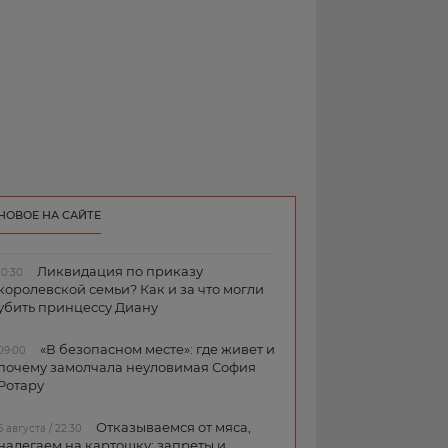
НОВОЕ НА САЙТЕ
Ликвидация по приказу
10:30
королевской семьи? Как и за что могли
убить принцессу Диану
«В безопасном месте»: где живет и
09:00
почему замолчала неуловимая София
Ротару
Отказываемся от мяса,
6 августа / 22:30
налегаем на картошку: запреты и