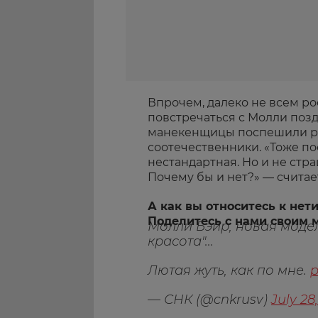
Впрочем, далеко не всем р
повстречаться с Молли позд
манекенщицы поспешили ра
соотечественники. «Тоже по
нестандартная. Но и не стра
Почему бы и нет?» — считае
А как вы относитесь к не
Поделитесь с нами своим 
Молли Бэйр, новая модел
красота"...
Лютая жуть, как по мне.
p
— СНК (@cnkrusv)
July 28