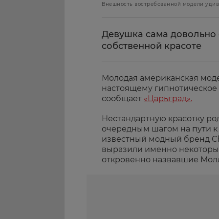
Внешность востребованной модели удиви
Девушка сама довольно 
собственной красоте
Молодая американская моде
настоящему гипнотическое 
сообщает
«Царьград».
Нестандартную красотку ро
очередным шагом на пути к
известный модный бренд Ch
выразили именно некоторые
откровенно назвавшие Мол