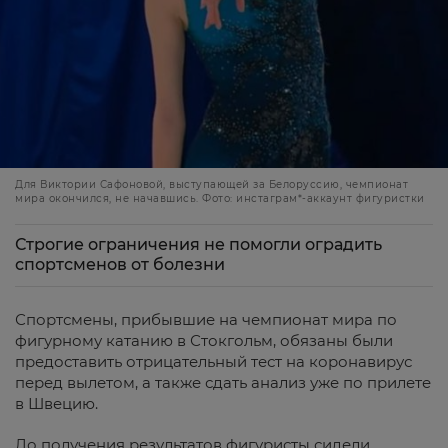
Для Виктории Сафоновой, выступающей за Белоруссию, чемпионат
мира окончился, не начавшись. Фото: инстаграм*-аккаунт фигуристки
Строгие ограничения не помогли оградить
спортсменов от болезни
Спортсмены, прибывшие на чемпионат мира по
фигурному катанию в Стокгольм, обязаны были
предоставить отрицательный тест на коронавирус
перед вылетом, а также сдать анализ уже по прилете
в Швецию.
До получения результатов фигуристы сидели