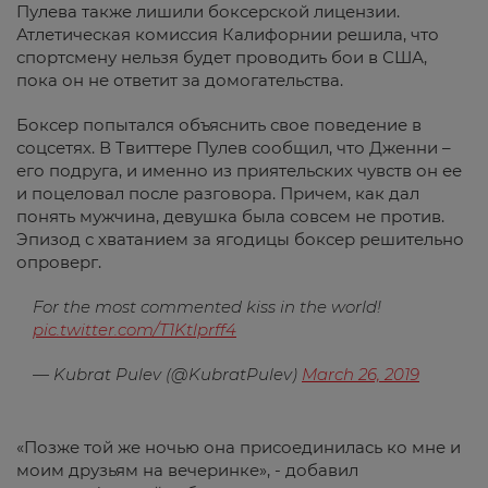
Пулева также лишили боксерской лицензии.
Атлетическая комиссия Калифорнии решила, что
спортсмену нельзя будет проводить бои в США,
пока он не ответит за домогательства.
Боксер попытался объяснить свое поведение в
соцсетях. В Твиттере Пулев сообщил, что Дженни –
его подруга, и именно из приятельских чувств он ее
и поцеловал после разговора. Причем, как дал
понять мужчина, девушка была совсем не против.
Эпизод с хватанием за ягодицы боксер решительно
опроверг.
For the most commented kiss in the world!
pic.twitter.com/T1Ktlprff4
— Kubrat Pulev (@KubratPulev)
March 26, 2019
«Позже той же ночью она присоединилась ко мне и
моим друзьям на вечеринке», - добавил