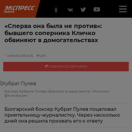
«Сперва она была не против»:
бывшего соперника Кличко
обвиняют в домогательствах
1 АПРЕЛЯ 2019, 20:15
2274
ПОДЕЛИТЬСЯ С ДРУЗЬЯМИ
Боксера Кубрата Пулева обвинили в харассменте / Источник:
@kubratpulev
Болгарский боксер Кубрат Пулев поцеловал
приятельницу-журналистку. Через несколько
дней она решила призвать его к ответу