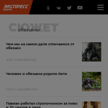
СЮЖЕТ
обезьяны
Чем мы на самом деле отличаемся от
обезьян
16:00 / 15 ДЕКАБРЯ 2022
Человек и обезьяна родили йети
04:30 / 14 ДЕКАБРЯ 2022
Павиан работал стрелочником за пиво
и 20 центов в день