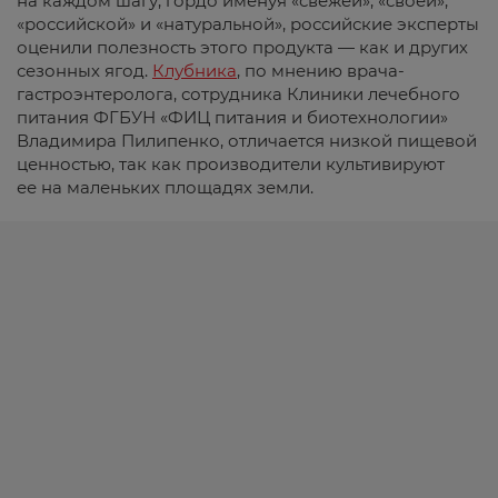
на каждом шагу, гордо именуя «свежей», «своей»,
«российской» и «натуральной», российские эксперты
оценили полезность этого продукта — как и других
сезонных ягод.
Клубника
, по мнению врача-
гастроэнтеролога, сотрудника Клиники лечебного
питания ФГБУН «ФИЦ питания и биотехнологии»
Владимира Пилипенко, отличается низкой пищевой
ценностью, так как производители культивируют
ее на маленьких площадях земли.