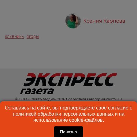
Ксения Карпова
КЛУБНИКА
ЯГОДЫ
© ООО «Спектр Медиа» 2026 Возрастная категория сайта: 18+
КОНТАКТЫ
РЕКЛАМА
Оставаясь на сайте, вы подтверждаете свое согласие с
политикой обработки персональных данных
и на
КУКИ-ФАЙЛЫ
ПОЛЬЗОВАТЕЛЬСКОЕ
использование
cookie-файлов
.
СОГЛАШЕНИЕ
Понятно