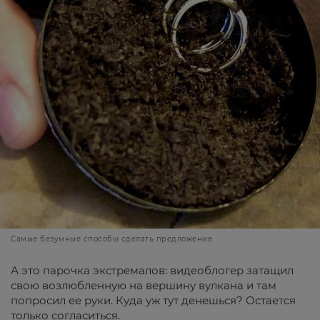
Самые безумные способы сделать предложение
А это парочка экстремалов: видеоблогер затащил
свою возлюбленную на вершину вулкана и там
попросил ее руки. Куда уж тут денешься? Остается
только согласиться.