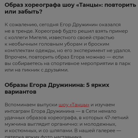
Образ хореографа шоу «Танцы»: повторить
или забыть?
К сожалению, сегодня Егор Дружинин оказался
не в тренде. Хореограф будто решил взять пример
с коллеги Мигеля, известного своей страстью
к необычным головным уборам и броским
комплектам одежды, но его эксперимент не удался.
Впрочем, повторить образ Егора можнао — если
вы собираетесь на спортивное мероприятии в парк
или на пикник с друзьями.
Образы Егора Дружинина: 5 ярких
вариантов
Вспоминаем выпуски
шоу «Танцы»
и изучаем
интсаграм Егора Дружинина — в Сети немало
удачных образов хореографа, в которых 47-летний
мужчина выглядит органично: и молодежных,
и костюмных, и со шляпами. В нашей галерее —
пятерка ярких фото наставника.