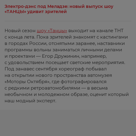
Электро-дэнс под Меладзе: новый выпуск шоу
«ТАНЦЫ» удивит зрителей
Новый сезон
шоу «Танцы»
выходит на канале ТНТ
с конца лета. Пока зрителей знакомят с кастингами
в городах России, отснятыми заранее, наставники
программы вольны заниматься личными делами
и проектами — Егор Дружинин, например,
с удовольствием посещает светские мероприятия.
Под занавес сентября хореограф побывал
на открытии нового пространства автомузея
«Моторы Октября», где фотографировался
с редкими ретроавтомобилями — в весьма
необычном и молодежном образе, оценит который
наш модный эксперт.