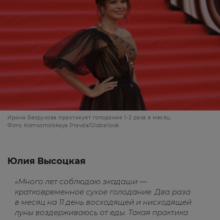
Ирина Безрукова практикует голодание 1-2 раза в месяц.
Фото: Komsomolskaya Pravda/Globallook
Юлия Высоцкая
«Много лет соблюдаю экадаши —
кратковременное сухое голодание. Два раза
в месяц на 11 день восходящей и нисходящей
луны воздерживаюсь от еды. Такая практика