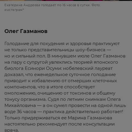
Екатерина Андреева голодает по 16 часов в сутки. Фото:
инстаграм*
Олег Газманов
Голодание для похудения и здоровья практикуют
не только представительницы шоу-бизнеса —
но и сильный пол. В минувшем июле Олег Газманов
на пару с супругой увлеклись теорией японского
биолога Есинори Осуми: нобелевский лауреат
доказал, что еженедельное суточное голодание
приводит к избавлению от отмерших клеточных
компонентов, что в итоге способствует
омоложению, очищению от токсинов и общему
тонусу организма. Судя по летним снимкам Олега
Михайловича — а он сумел провести на одной лишь
воде 36 часов — практика действительно работает!
Только придерживаться ее Марина Газманова
настоятельно рекомендует после консультации
врача.