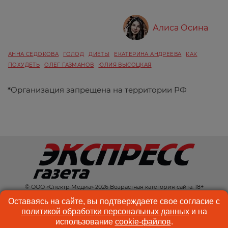
Алиса Осина
АННА СЕДОКОВА
ГОЛОД
ДИЕТЫ
ЕКАТЕРИНА АНДРЕЕВА
КАК
ПОХУДЕТЬ
ОЛЕГ ГАЗМАНОВ
ЮЛИЯ ВЫСОЦКАЯ
*
Организация запрещена на территории РФ
© ООО «Спектр Медиа» 2026 Возрастная категория сайта: 18+
КОНТАКТЫ
РЕКЛАМА
Оставаясь на сайте, вы подтверждаете свое согласие с
политикой обработки персональных данных
и на
КУКИ-ФАЙЛЫ
ПОЛЬЗОВАТЕЛЬСКОЕ
использование
cookie-файлов
.
СОГЛАШЕНИЕ