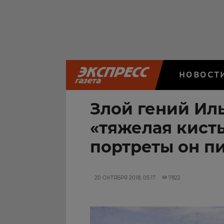
НОВОСТ
Злой гений Иль
«тяжелая кисть
портреты он п
20 ОКТЯБРЯ 2018, 05:17
7822