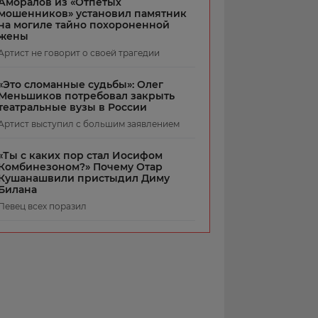
Аморалов из «Отпетых
мошенников» установил памятник
на могиле тайно похороненной
жены
Артист не говорит о своей трагедии
«Это сломанные судьбы»: Олег
Меньшиков потребовал закрыть
театральные вузы в России
Артист выступил с большим заявлением
«Ты с каких пор стал Иосифом
Комбинезоном?» Почему Отар
Кушанашвили пристыдил Диму
Билана
Певец всех поразил