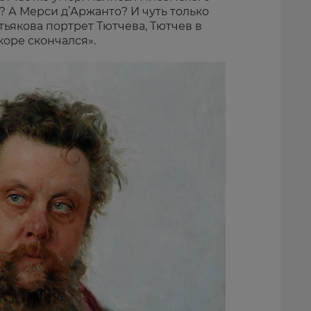
 А Мерси д’Аржанто? И чуть только
тьякова портрет Тютчева, Тютчев в
коре скончался».