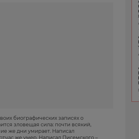
 своих биографических записях о
аится зловещая сила: почти всякий,
ие же дни умирает. Написал
отчас же умер. Написал Писемского –