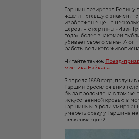
Гаршин позировал Репину 
ждали», ставшую знаменитой
изображен еще на нескольки
царевич с картины «Иван Гр
года», более знакомой пуб
убивает своего сына». А от
работы великого живописца 
Читайте также:
По­езд-приз­
мистика Байкала
5 апреля 1888 года, получив
Гаршин бросился вниз голо
была проломлена в том же 
искусственной кровью в мо
Гаршиным в роли умирающег
умереть сразу у Гаршина не
несколько дней.