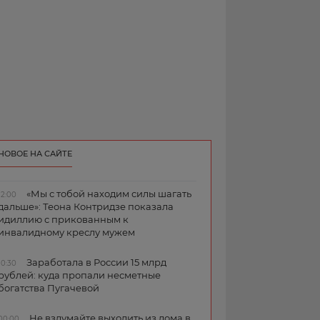
НОВОЕ НА САЙТЕ
«Мы с тобой находим силы шагать
12:00
дальше»: Теона Контридзе показала
идиллию с прикованным к
инвалидному креслу мужем
Заработала в России 15 млрд
10:30
рублей: куда пропали несметные
богатства Пугачевой
Не вздумайте выходить из дома в
00:00