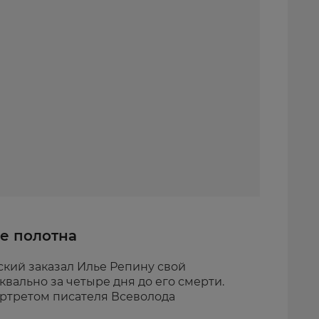
е полотна
кий заказал Илье Репину свой
квально за четыре дня до его смерти.
ортретом писателя Всеволода