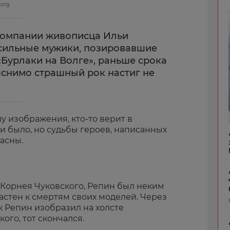
.org
компании живописца Ильи
 сильные мужики, позировавшие
«Бурлаки на Волге», раньше срока
яснимо страшный рок настиг не
лу изображения, кто-то верит в
ни было, но судьбы героев, написанных
асны.
 Корнея Чуковского, Репин был неким
стен к смертям своих моделей. Через
ак Репин изобразил на холсте
ого, тот скончался.