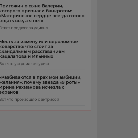
Пригожин о сыне Валерии,
которого признали банкротом:
«Материнское сердце всегда готово
отдать все, а я нет»
Ответ продюсера удивил
Месть за измену или вероломное
коварство: что стоит за
скандальным расставанием
Кацалапова и Ильиных
Вот что устроил фигурист
«Разбиваются в прах мои амбиции,
желания»: почему звезда «9 роты»
Ирина Рахманова исчезла с
экранов
Вот что произошло с актрисой