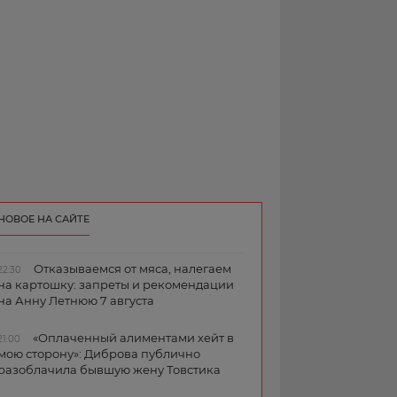
НОВОЕ НА САЙТЕ
Отказываемся от мяса, налегаем
22:30
на картошку: запреты и рекомендации
на Анну Летнюю 7 августа
«Оплаченный алиментами хейт в
21:00
мою сторону»: Диброва публично
разоблачила бывшую жену Товстика