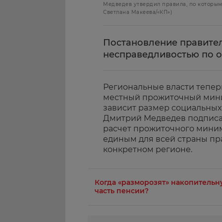
Медведев утвердил правила, по которым
Светлана Макеева/«КП»)
Постановление правител
несправедливостью по 
Региональные власти тепер
местный прожиточный мини
зависит размер социальных
Дмитрий Медведев подписал
расчет прожиточного миним
единым для всей страны пр
конкретном регионе.
Когда «разморозят» накопительн
часть пенсии?