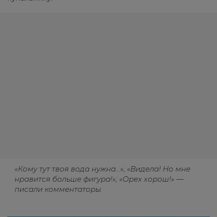
«Кому тут твоя вода нужна...»; «
Видела! Но мне
нравится больше фигура!»; «Орех хорош!» —
писали комментаторы.