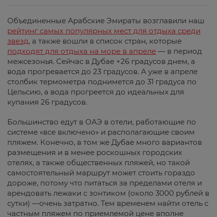
Объединенные Арабские Эмираты возглавили наш
рейтинг самых популярных мест для отдыха среди
звезд
, а также вошли в список стран, которые
подходят для отдыха на море в апреле
— в период
межсезонья. Сейчас в Дубае +26 градусов днем, а
вода прогревается до 23 градусов. А уже в апреле
столбик термометра поднимется до 31 градуса по
Цельсию, а вода прогреется до идеальных для
купания 26 градусов.
Большинство едут в ОАЭ в отели, работающие по
системе «все включено» и располагающие своим
пляжем. Конечно, в том же Дубае много вариантов
размещения и в менее роскошных городских
отелях, а также общественных пляжей, но такой
самостоятельный маршрут может стоить гораздо
дороже, потому что питаться за пределами отеля и
арендовать лежаки с зонтиком (около 3000 рублей в
сутки) —очень затратно. Тем временем найти отель с
частным пляжем по приемлемой цене вполне