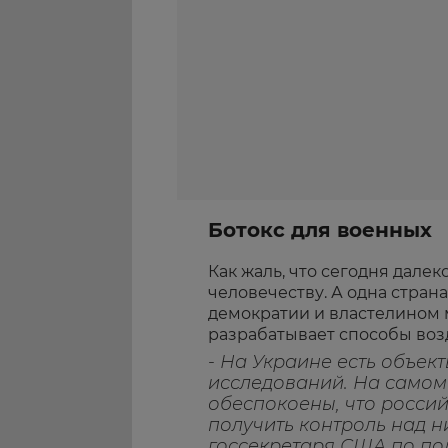
Ботокс для военных
Как жаль, что сегодня далек
человечеству. А одна стран
демократии и властелином м
разрабатывает способы воз
- На Украине есть объек
исследований. На самом
обеспокоены, что россий
получить контроль над н
госсекретаря США по по