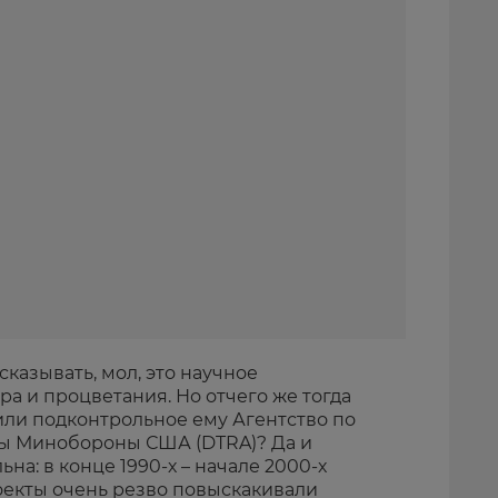
сказывать, мол, это научное
ра и процветания. Но отчего же тогда
или подконтрольное ему Агентство по
ы Минобороны США (DTRA)? Да и
на: в конце 1990-х – начале 2000-х
екты очень резво повыскакивали