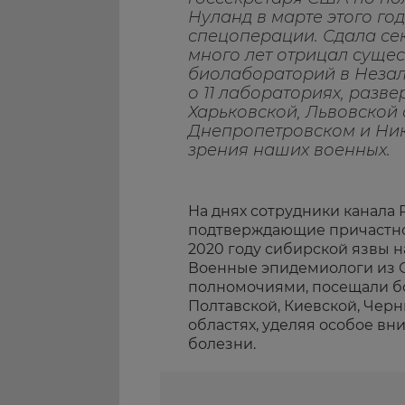
Нуланд в марте этого го
спецоперации. Сдала сек
много лет отрицал суще
биолабораторий в Незал
о 11 лабораториях, разве
Харьковской, Львовской 
Днепропетровском и Ник
зрения наших военных.
На днях сотрудники канала
подтверждающие причастно
2020 году сибирской язвы н
Военные эпидемиологи из
полномочиями, посещали б
Полтавской, Киевской, Черн
областях, уделяя особое в
болезни.