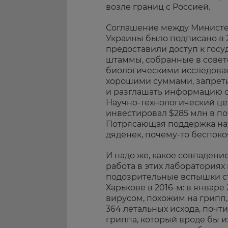
возле границ с Россией.
Соглашение между Минист
Украины было подписано в 
предоставили доступ к гос
штаммы, собранные в совет
биологическими исследован
хорошими суммами, запрет
и разглашать информацию о
Научно-технологический цен
инвестировал $285 млн в по
Потрясающая поддержка нау
дяденек, почему-то беспоко
И надо же, какое совпадени
работа в этих лабораториях 
подозрительные вспышки ст
Харькове в 2016-м: в январ
вирусом, похожим на грипп, 
364 летальных исхода, поч
гриппа, который вроде бы изв