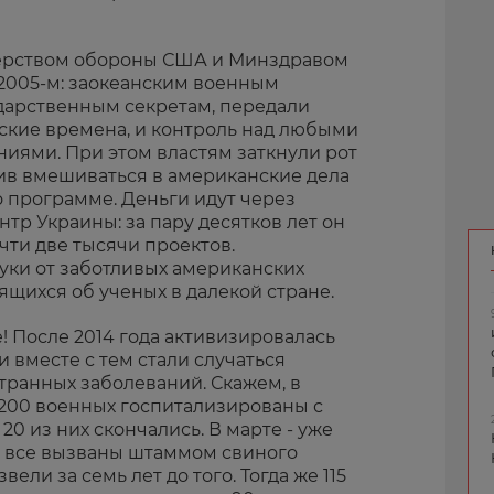
ерством обороны США и Минздравом
2005-м: заокеанским военным
ударственным секретам, передали
ские времена, и контроль над любыми
иями. При этом властям заткнули рот
ив вмешиваться в американские дела
 программе. Деньги идут через
тр Украины: за пару десятков лет он
чти две тысячи проектов.
ки от заботливых американских
ящихся об ученых в далекой стране.
е! После 2014 года активизировалась
и вместе с тем стали случаться
ранных заболеваний. Скажем, в
е 200 военных госпитализированы с
20 из них скончались. В марте - уже
ти все вызваны штаммом свиного
ели за семь лет до того. Тогда же 115