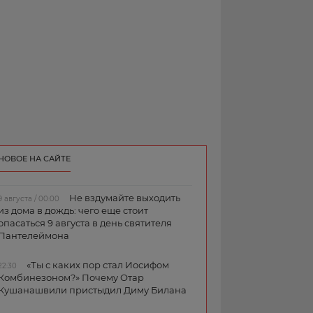
НОВОЕ НА САЙТЕ
Не вздумайте выходить
9 августа / 00:00
из дома в дождь: чего еще стоит
опасаться 9 августа в день святителя
Пантелеймона
«Ты с каких пор стал Иосифом
22:30
Комбинезоном?» Почему Отар
Кушанашвили пристыдил Диму Билана