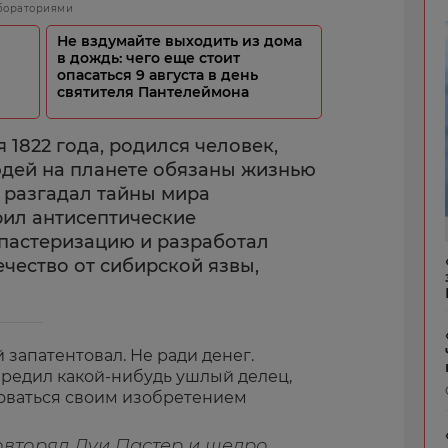
бораториями
Не вздумайте выходить из дома
в дождь: чего еще стоит
опасаться 9 августа в день
святителя Пантелеймона
я 1822 года, родился человек,
дей на планете обязаны жизнью
р разгадал тайны мира
ил антисептические
пастеризацию и разработал
чество от сибирской язвы,
запатентовал. Не ради денег.
ередил какой-нибудь ушлый делец,
зоваться своим изобретением
повторял Луи Пастер и щедро