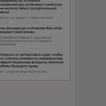
Аморалов из «Отпетых
мошенников» установил памятник
на могиле тайно похороненной
жены
Артист не говорит о своей трагедии
Как Бондарчук и Исакова без слов
выдают свой роман
Разведенный Федор и овдовевшая
Виктория неразлучны на съемках и
вечеринках
Отрекся от актерства в суде, чтобы
не платить алименты: разъяренная
Мария Миронова вскрыла грязный
обман бывшего мужа
Экс-супруги продолжают войну