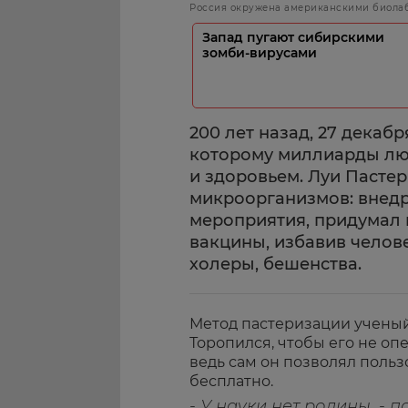
Россия окружена американскими биола
Запад пугают сибирскими
зомби-вирусами
200 лет назад, 27 декабр
которому миллиарды лю
и здоровьем. Луи Пасте
микроорганизмов: внедр
мероприятия, придумал 
вакцины, избавив челове
холеры, бешенства.
Метод пастеризации ученый 
Торопился, чтобы его не оп
ведь сам он позволял поль
бесплатно.
- У науки нет родины, - 